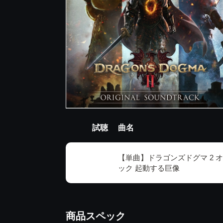
試聴
曲名
【単曲】ドラゴンズドグマ 2 
ック 起動する巨像
商品スペック