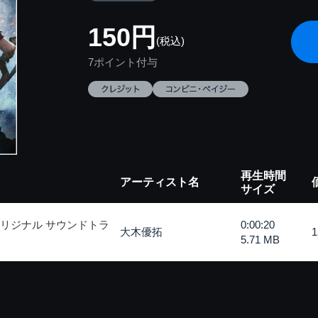
150円
(税込)
7ポイント付与
再生時間
アーティスト名
サイズ
オリジナル サウンドトラ
0:00:20
大木優拓
5.71 MB