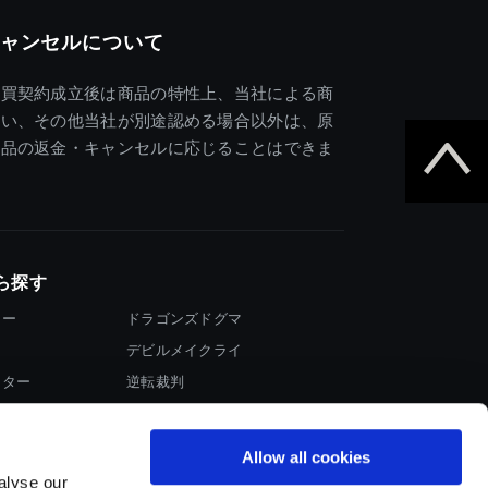
ャンセルについて
売買契約成立後は商品の特性上、当社による商
違い、その他当社が別途認める場合以外は、原
商品の返金・キャンセルに応じることはできま
ら探す
ター
ドラゴンズドグマ
デビルメイクライ
イター
逆転裁判
大神
Allow all cookies
alyse our