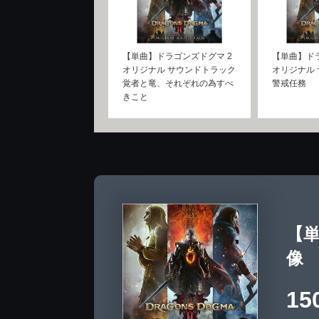
【単曲】ドラゴンズドグマ 2
【単曲】ドラ
オリジナル サウンドトラック
オリジナル
覚者と竜、それぞれの為すべ
警戒任務
きこと
【単
像
15