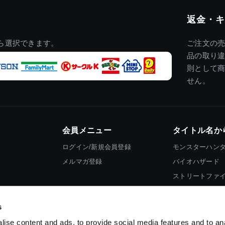
返金・キ
ら選択できます。
ご注文の
品の取り
則として
せん。
会員メニュー
タイトル名か
ログイン/新規会員登録
モンスターハン
メルマガ登録
バイオハザード
ストリートファ
ロックマン
s
ise content and ads, to provide social media features and to an