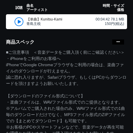
曲名
時間・サイズ
試聴
アーティスト
価格
【単曲】Kunitsu-Kami
00:04:42 78.1 MB
青島主税
150円(税込)
商品スペック
■ご注意事項 ＜音楽データをご購入頂く前にご確認ください＞
・iPhoneをご利用のお客様へ
iPhoneでGoogle Chromeブラウザをご利用の場合は、楽曲ファ
イルのダウンロードが行えません。
誠に恐れ入りますが、Safariブラウザ、もしくはPCからダウンロ
ードを頂けますようお願いいたします。
【ダウンロードのファイル形式について】
・楽曲ファイルは、WAVファイル形式でのご提供となります。
※アルバムでご購入された場合のみ、WAVファイル形式での1曲
毎のダウンロードだけでなく、MP3ファイル形式のZIPファイル
での【まとめてダウンロード】も可能です。
※お客様のPCやスマートフォンなどで、音楽データが再生可能