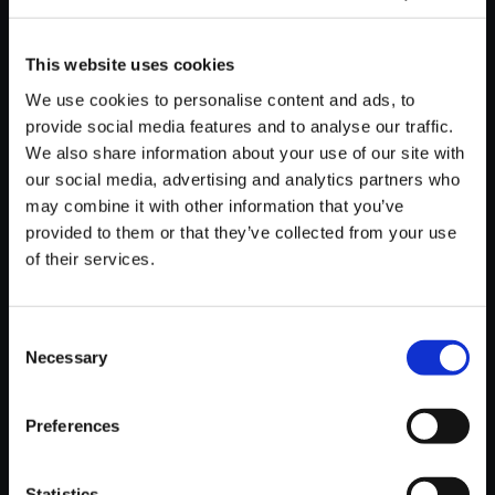
This website uses cookies
We use cookies to personalise content and ads, to
provide social media features and to analyse our traffic.
We also share information about your use of our site with
【単曲】Kunitsu-Kami
our social media, advertising and analytics partners who
150円
(税込)
may combine it with other information that you’ve
7ポイント付与
provided to them or that they’ve collected from your use
of their services.
Consent
Necessary
Selection
Preferences
おすすめ商品
Statistics