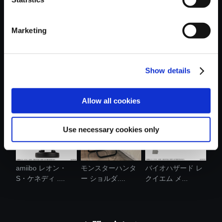
Marketing
Show details
モンスターハンタ
【PS5】鬼武者
モンスターハンタ
ー おやすみ....
Way of the Swo...
ーワイルズ ....
Allow all cookies
Use necessary cookies only
amiibo レオン・
モンスターハンタ
バイオハザード レ
S・ケネディ ....
ー ショルダ....
クイエム メ...