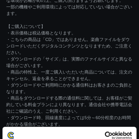
な環境かお確かめの上、ご購入頂けますようお願いします。
一部の機種やご利用環境によっては対応していない場合がござい
ます。
【ご購入について】
・表示価格は税込価格となります。
・こちらの商品は「CD」ではありません。楽曲ファイルをダウ
ンロードいただくデジタルコンテンツとなりますため、ご注意く
ださい。
・ダウンロードの「サイズ」は、実際のファイルサイズと異なる
場合がございます。
・商品の特性上、一度ご購入いただいた商品については、注文の
キャンセル、返金を承ることができません。
・ダウンロードやご利用時にかかる通信料はお客さまのご負担と
なります。
・商品をダウンロードする際の通信料に関しては、お客様がご契
約している料金プランにより異なります。通信会社や携帯電話会
社にご確認のうえ、ご利用ください。
・ダウンロード時、回線速度によっては5分～60分程度のお時間
がかかる場合がございます。
※ご購入いただいたファイルのダウンロードの際には、通信環境
が安定しているWifi環境でお試しください。