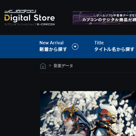
>
音楽データ