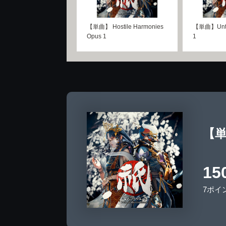
【単曲】 Hostile Harmonies
【単曲】Untol
Opus 1
1
【単曲
15
7ポイ