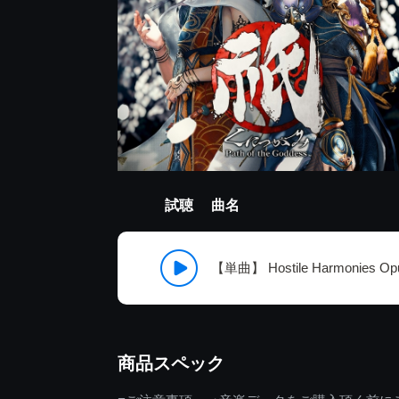
試聴
曲名
【単曲】 Hostile Harmonies Op
商品スペック