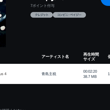
7ポイント付与
再生時間
アーティスト名
サイズ
00:02:20
us 4
青島主税
38.7 MB