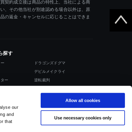
売買契約成立後は商品の特性上、当社による商
違い、その他当社が別途認める場合以外は、原
商品の返金・キャンセルに応じることはできま
ら探す
ター
ドラゴンズドグマ
デビルメイクライ
イター
逆転裁判
大神
Allow all cookies
alyse our
ing and
Use necessary cookies only
r that