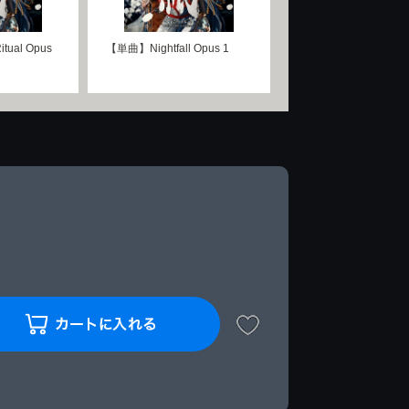
tual Opus
【単曲】Nightfall Opus 1