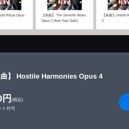
d Ritual Opus
【単曲】 The Seventh Woes
【単曲】Untold Ri
Opus 2 (feat. Nao Sato)
2
】 Hostile Harmonies Opus 4
0円
(税込)
ント付与