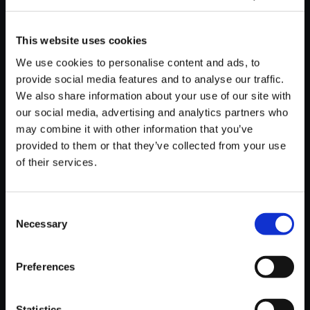
This website uses cookies
We use cookies to personalise content and ads, to
provide social media features and to analyse our traffic.
We also share information about your use of our site with
【単曲】Vicarious Illusions
our social media, advertising and analytics partners who
150円
(税込)
may combine it with other information that you’ve
7ポイント付与
provided to them or that they’ve collected from your use
of their services.
Consent
Necessary
Selection
Preferences
おすすめ商品
Statistics