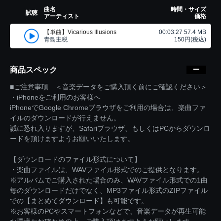
曲名
時間・サイズ
試聴
アーティスト
価格
【単曲】Vicarious Illusions
00:03:27 57.4 MB
青島主税
150円(税込)
商品スペック
■ご注意事項 ＜音楽データをご購入頂く前にご確認ください＞
・iPhoneをご利用のお客様へ
iPhoneでGoogle Chromeブラウザをご利用の場合は、楽曲ファ
イルのダウンロードが行えません。
誠に恐れ入りますが、Safariブラウザ、もしくはPCからダウンロ
ードを頂けますようお願いいたします。
【ダウンロードのファイル形式について】
・楽曲ファイルは、WAVファイル形式でのご提供となります。
※アルバムでご購入された場合のみ、WAVファイル形式での1曲
毎のダウンロードだけでなく、MP3ファイル形式のZIPファイル
での【まとめてダウンロード】も可能です。
※お客様のPCやスマートフォンなどで、音楽データが再生可能