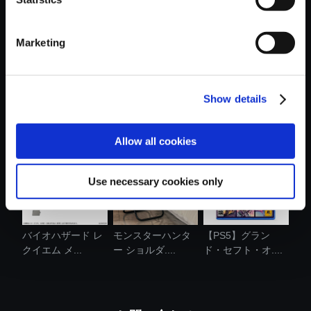
Marketing
Show details
カプコンフィギュ
カプコンフィギュ
モンスターハンタ
アビルダー ...
アビルダー ....
ーワイルズ ....
Allow all cookies
Use necessary cookies only
バイオハザード レ
モンスターハンタ
【PS5】グラン
クイエム メ...
ー ショルダ....
ド・セフト・オ....