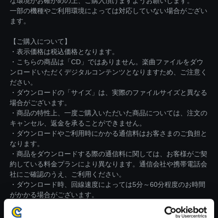
な環境かお確かめの上、ご購入頂けますようお願いします。
一部の機種やご利用環境によっては対応していない場合がござい
ます。
【ご購入について】
・表示価格は税込価格となります。
・こちらの商品は「CD」ではありません。楽曲ファイルをダウ
ンロードいただくデジタルコンテンツとなりますため、ご注意く
ださい。
・ダウンロードの「サイズ」は、実際のファイルサイズと異なる
場合がございます。
・商品の特性上、一度ご購入いただいた商品については、注文の
キャンセル、返金を承ることができません。
・ダウンロードやご利用時にかかる通信料はお客さまのご負担と
なります。
・商品をダウンロードする際の通信料に関しては、お客様がご契
約している料金プランにより異なります。通信会社や携帯電話会
社にご確認のうえ、ご利用ください。
・ダウンロード時、回線速度によっては5分～60分程度のお時間
がかかる場合がございます。
※ご購入いただいたファイルのダウンロードの際には、通信環境
が安定しているWifi環境でお試しください。