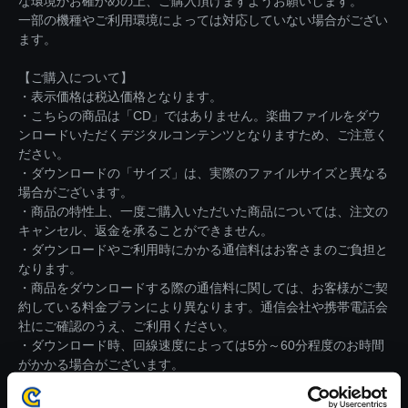
な環境かお確かめの上、ご購入頂けますようお願いします。
一部の機種やご利用環境によっては対応していない場合がござい
ます。
【ご購入について】
・表示価格は税込価格となります。
・こちらの商品は「CD」ではありません。楽曲ファイルをダウ
ンロードいただくデジタルコンテンツとなりますため、ご注意く
ださい。
・ダウンロードの「サイズ」は、実際のファイルサイズと異なる
場合がございます。
・商品の特性上、一度ご購入いただいた商品については、注文の
キャンセル、返金を承ることができません。
・ダウンロードやご利用時にかかる通信料はお客さまのご負担と
なります。
・商品をダウンロードする際の通信料に関しては、お客様がご契
約している料金プランにより異なります。通信会社や携帯電話会
社にご確認のうえ、ご利用ください。
・ダウンロード時、回線速度によっては5分～60分程度のお時間
がかかる場合がございます。
※ご購入いただいたファイルのダウンロードの際には、通信環境
が安定しているWifi環境でお試しください。