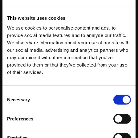
This website uses cookies
We use cookies to personalise content and ads, to
provide social media features and to analyse our traffic.
We also share information about your use of our site with
【単曲】Home -Winter-
our social media, advertising and analytics partners who
150円
(税込)
may combine it with other information that you’ve
7ポイント付与
provided to them or that they’ve collected from your use
of their services.
Consent
Necessary
Selection
Preferences
おすすめ商品
Statistics