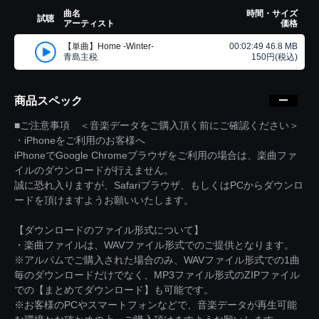
曲名
時間・サイズ
試聴
アーティスト
価格
【単曲】Home -Winter-
00:02:49 46.8 MB
青島主税
150円(税込)
商品スペック
■ご注意事項 ＜音楽データをご購入頂く前にご確認ください＞
・iPhoneをご利用のお客様へ
iPhoneでGoogle Chromeブラウザをご利用の場合は、楽曲ファ
イルのダウンロードが行えません。
誠に恐れ入りますが、Safariブラウザ、もしくはPCからダウンロ
ードを頂けますようお願いいたします。
【ダウンロードのファイル形式について】
・楽曲ファイルは、WAVファイル形式でのご提供となります。
※アルバムでご購入された場合のみ、WAVファイル形式での1曲
毎のダウンロードだけでなく、MP3ファイル形式のZIPファイル
での【まとめてダウンロード】も可能です。
※お客様のPCやスマートフォンなどで、音楽データが再生可能