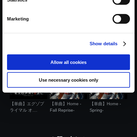
Marketing
Show details
【単曲】Home -
【単曲】Home -
【単曲】Home -
Winter Reprise...
Fall-
Summer Reprise...
Allow all cookies
Use necessary cookies only
【単曲】エグゾプ
【単曲】Home -
【単曲】Home -
ライマル オ....
Fall Reprise-
Spring-