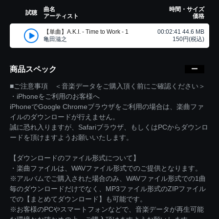
曲名
時間・サイズ
試聴
アーティスト
価格
【単曲】A.K.I. - Time to Work - 1
00:02:41 44.6 MB
亀田滋之
150円(税込)
商品スペック
■ご注意事項 ＜音楽データをご購入頂く前にご確認ください＞
・iPhoneをご利用のお客様へ
iPhoneでGoogle Chromeブラウザをご利用の場合は、楽曲ファ
イルのダウンロードが行えません。
誠に恐れ入りますが、Safariブラウザ、もしくはPCからダウンロ
ードを頂けますようお願いいたします。
【ダウンロードのファイル形式について】
・楽曲ファイルは、WAVファイル形式でのご提供となります。
※アルバムでご購入された場合のみ、WAVファイル形式での1曲
毎のダウンロードだけでなく、MP3ファイル形式のZIPファイル
での【まとめてダウンロード】も可能です。
※お客様のPCやスマートフォンなどで、音楽データが再生可能