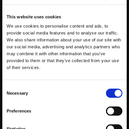
This website uses cookies
We use cookies to personalise content and ads, to
provide social media features and to analyse our traffic.
We also share information about your use of our site with
【単曲】A.K.I. - Time to Work -
our social media, advertising and analytics partners who
1
may combine it with other information that you’ve
150円
(税込)
provided to them or that they’ve collected from your use
7ポイント付与
of their services.
Consent
Necessary
Selection
Preferences
おすすめ商品
Statistics