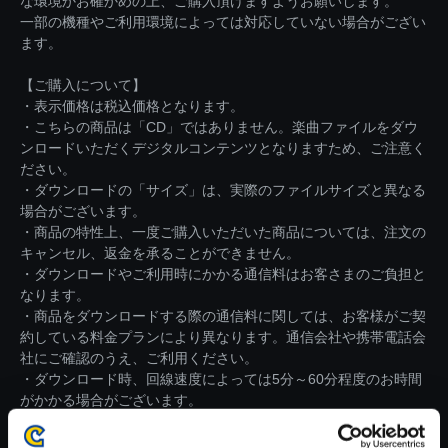
な環境かお確かめの上、ご購入頂けますようお願いします。
一部の機種やご利用環境によっては対応していない場合がござい
ます。
【ご購入について】
・表示価格は税込価格となります。
・こちらの商品は「CD」ではありません。楽曲ファイルをダウ
ンロードいただくデジタルコンテンツとなりますため、ご注意く
ださい。
・ダウンロードの「サイズ」は、実際のファイルサイズと異なる
場合がございます。
・商品の特性上、一度ご購入いただいた商品については、注文の
キャンセル、返金を承ることができません。
・ダウンロードやご利用時にかかる通信料はお客さまのご負担と
なります。
・商品をダウンロードする際の通信料に関しては、お客様がご契
約している料金プランにより異なります。通信会社や携帯電話会
社にご確認のうえ、ご利用ください。
・ダウンロード時、回線速度によっては5分～60分程度のお時間
がかかる場合がございます。
※ご購入いただいたファイルのダウンロードの際には、通信環境
が安定しているWifi環境でお試しください。