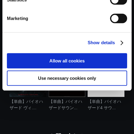
Marketing
Show details
【単曲】A.K.I. -
【単曲】DEVIL
【単曲】DEAD
Time to Wor...
MAY CRY 5 Orig...
RISING Deluxe R...
Allow all cookies
Use necessary cookies only
【単曲】バイオハ
【単曲】バイオハ
【単曲】バイオハ
ザード ヴィ....
ザードサウン...
ザード4 サウ...