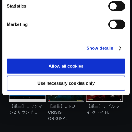
Statistics
Marketing
【単曲】ロックマ
【単曲】Giant
【単曲】DINO
Show details
ン サウンド....
Attack Begins!
CRISIS
ORIGINAL...
Allow all cookies
Use necessary cookies only
【単曲】ロックマ
【単曲】DINO
【単曲】デビル メ
ン2 サウンド...
CRISIS
イ クライ H...
ORIGINAL...