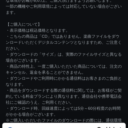
な環境かお確かめの上、ご購入頂けますようお願いします。
一部の機種やご利用環境によっては対応していない場合がござい
ます。
【ご購入について】
・表示価格は税込価格となります。
・こちらの商品は「CD」ではありません。楽曲ファイルをダウ
ンロードいただくデジタルコンテンツとなりますため、ご注意く
ださい。
・ダウンロードの「サイズ」は、実際のファイルサイズと異なる
場合がございます。
・商品の特性上、一度ご購入いただいた商品については、注文の
キャンセル、返金を承ることができません。
・ダウンロードやご利用時にかかる通信料はお客さまのご負担と
なります。
・商品をダウンロードする際の通信料に関しては、お客様がご契
約している料金プランにより異なります。通信会社や携帯電話会
社にご確認のうえ、ご利用ください。
・ダウンロード時、回線速度によっては5分～60分程度のお時間
がかかる場合がございます。
※ご購入いただいたファイルのダウンロードの際には、通信環境
が安定しているWifi環境でお試しください。