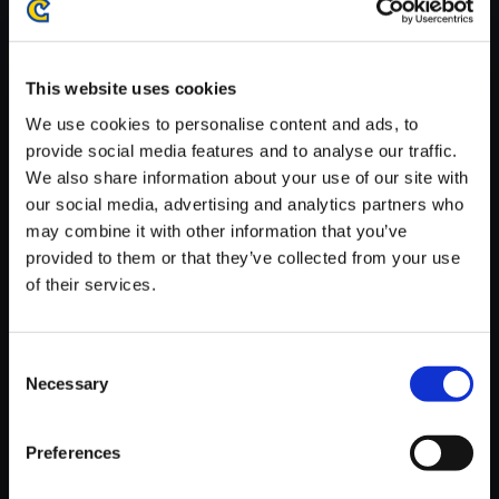
This website uses cookies
We use cookies to personalise content and ads, to
provide social media features and to analyse our traffic.
【単曲】Giant Attack Complet
We also share information about your use of our site with
e!
our social media, advertising and analytics partners who
150円
(税込)
may combine it with other information that you’ve
7ポイント付与
provided to them or that they’ve collected from your use
of their services.
Consent
Necessary
Selection
Preferences
おすすめ商品