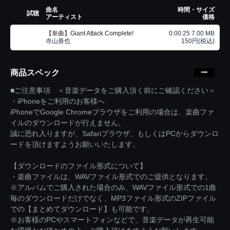
曲名
時間・サイズ
試聴
アーティスト
価格
【単曲】Giant Attack Complete!
0:00:25 7.00 MB
寺山善也
150円(税込)
商品スペック
■ご注意事項 ＜音楽データをご購入頂く前にご確認ください＞
・iPhoneをご利用のお客様へ
iPhoneでGoogle Chromeブラウザをご利用の場合は、楽曲ファ
イルのダウンロードが行えません。
誠に恐れ入りますが、Safariブラウザ、もしくはPCからダウンロ
ードを頂けますようお願いいたします。
【ダウンロードのファイル形式について】
・楽曲ファイルは、WAVファイル形式でのご提供となります。
※アルバムでご購入された場合のみ、WAVファイル形式での1曲
毎のダウンロードだけでなく、MP3ファイル形式のZIPファイル
での【まとめてダウンロード】も可能です。
※お客様のPCやスマートフォンなどで、音楽データが再生可能