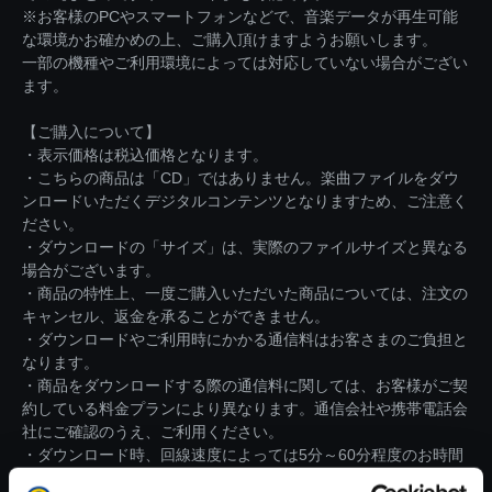
※お客様のPCやスマートフォンなどで、音楽データが再生可能
な環境かお確かめの上、ご購入頂けますようお願いします。
一部の機種やご利用環境によっては対応していない場合がござい
ます。
【ご購入について】
・表示価格は税込価格となります。
・こちらの商品は「CD」ではありません。楽曲ファイルをダウ
ンロードいただくデジタルコンテンツとなりますため、ご注意く
ださい。
・ダウンロードの「サイズ」は、実際のファイルサイズと異なる
場合がございます。
・商品の特性上、一度ご購入いただいた商品については、注文の
キャンセル、返金を承ることができません。
・ダウンロードやご利用時にかかる通信料はお客さまのご負担と
なります。
・商品をダウンロードする際の通信料に関しては、お客様がご契
約している料金プランにより異なります。通信会社や携帯電話会
社にご確認のうえ、ご利用ください。
・ダウンロード時、回線速度によっては5分～60分程度のお時間
がかかる場合がございます。