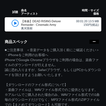
曲名
時間・サイズ
試聴
アーティスト
価格
【単曲】DEAD RISING Deluxe
00:01:20 13.5 MB
Remaster - Cinematic Army
150円(税込)
奥河英樹
商品スペック
■ご注意事項 ＜音楽データをご購入頂く前にご確認ください＞
・iPhoneをご利用のお客様へ
iPhoneでGoogle Chromeブラウザをご利用の場合は、楽曲ファ
イルのダウンロードが行えません。
誠に恐れ入りますが、Safariブラウザ、もしくはPCからダウンロ
ードを頂けますようお願いいたします。
【ダウンロードのファイル形式について】
・楽曲ファイルは、WAVファイル形式でのご提供となります。
※アルバムでご購入された場合のみ、WAVファイル形式での1曲
毎のダウンロードだけでなく、MP3ファイル形式のZIPファイル
での【まとめてダウンロード】も可能です。