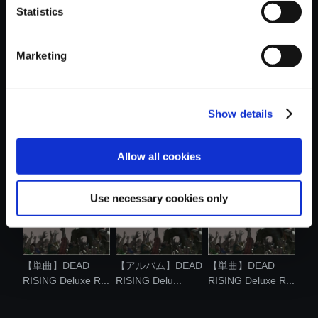
Statistics
おすすめ商品
Marketing
Show details
【単曲】DEAD
【単曲】DEAD
【単曲】DEAD
RISING Deluxe R...
RISING Deluxe R...
RISING Deluxe R...
Allow all cookies
Use necessary cookies only
【単曲】DEAD
【アルバム】DEAD
【単曲】DEAD
RISING Deluxe R...
RISING Delu...
RISING Deluxe R...