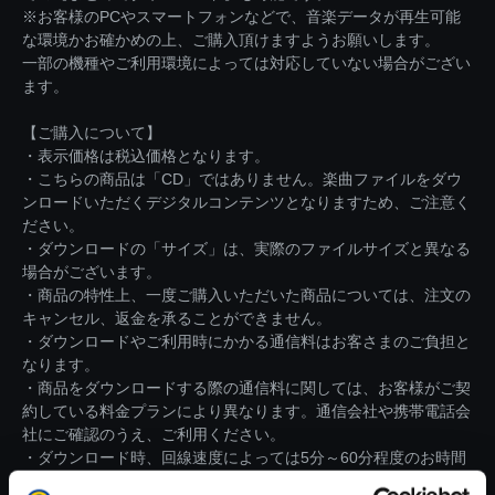
※お客様のPCやスマートフォンなどで、音楽データが再生可能
な環境かお確かめの上、ご購入頂けますようお願いします。
一部の機種やご利用環境によっては対応していない場合がござい
ます。
【ご購入について】
・表示価格は税込価格となります。
・こちらの商品は「CD」ではありません。楽曲ファイルをダウ
ンロードいただくデジタルコンテンツとなりますため、ご注意く
ださい。
・ダウンロードの「サイズ」は、実際のファイルサイズと異なる
場合がございます。
・商品の特性上、一度ご購入いただいた商品については、注文の
キャンセル、返金を承ることができません。
・ダウンロードやご利用時にかかる通信料はお客さまのご負担と
なります。
・商品をダウンロードする際の通信料に関しては、お客様がご契
約している料金プランにより異なります。通信会社や携帯電話会
社にご確認のうえ、ご利用ください。
・ダウンロード時、回線速度によっては5分～60分程度のお時間
がかかる場合がございます。