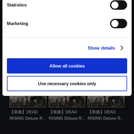
Statistics
おすすめ商品
Marketing
Show details
【単曲】DEAD
【単曲】DEAD
【単曲】DEAD
RISING Deluxe R...
RISING Deluxe R...
RISING Deluxe R...
Allow all cookies
Use necessary cookies only
【単曲】DEAD
【単曲】DEAD
【単曲】DEAD
RISING Deluxe R...
RISING Deluxe R...
RISING Deluxe R...