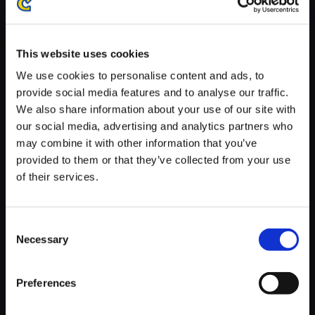
※ご購入いただいたファイルのダウンロードの際には、通信環境
が安定しているWifi環境でお試しください。
This website uses cookies
We use cookies to personalise content and ads, to
provide social media features and to analyse our traffic.
We also share information about your use of our site with
【単曲】DEAD RISING Deluxe
our social media, advertising and analytics partners who
Remaster - Cinematic Frank W
may combine it with other information that you’ve
est
provided to them or that they’ve collected from your use
of their services.
150円
(税込)
7ポイント付与
Consent
Necessary
Selection
Preferences