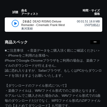
曲名
時間・サイズ
試聴
アーティスト
価格
【単曲】DEAD RISING Deluxe
00:01:51 18.8 MB
Remaster - Cinematic Frank West
150円(税込)
奥河英樹
商品スペック
■ご注意事項 ＜音楽データをご購入頂く前にご確認ください＞
・iPhoneをご利用のお客様へ
iPhoneでGoogle Chromeブラウザをご利用の場合は、楽曲ファ
イルのダウンロードが行えません。
誠に恐れ入りますが、Safariブラウザ、もしくはPCからダウンロ
ードを頂けますようお願いいたします。
【ダウンロードのファイル形式について】
・楽曲ファイルは、WAVファイル形式でのご提供となります。
※アルバムでご購入された場合のみ、WAVファイル形式での1曲
毎のダウンロードだけでなく、MP3ファイル形式のZIPファイル
での【まとめてダウンロード】も可能です。