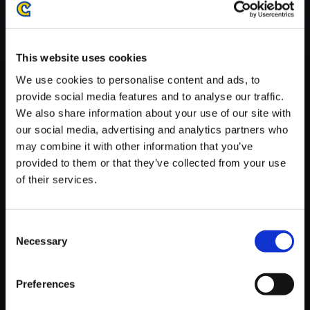
がかかる場合がございます。
※ご購入いただいたファイルのダウンロードの際には、通信環境
が安定しているWifi環境でお試しください。
This website uses cookies
We use cookies to personalise content and ads, to
provide social media features and to analyse our traffic.
We also share information about your use of our site with
our social media, advertising and analytics partners who
【単曲】DEAD RISING Deluxe
may combine it with other information that you’ve
Remaster - Ambient & Horror
provided to them or that they’ve collected from your use
Paul (Arsonist)
of their services.
150円
(税込)
7ポイント付与
Consent
Necessary
Selection
Preferences