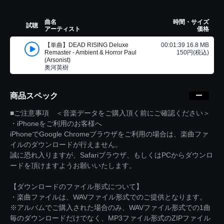
曲名
時間・サイズ
試聴
アーティスト
価格
【単曲】DEAD RISING Deluxe
00:01:39 16.8 MB
Remaster - Ambient & Horror Paul
150円(税込)
(Arsonist)
奥河英樹
商品スペック
■ご注意事項 ＜音楽データをご購入頂く前にご確認ください＞
・iPhoneをご利用のお客様へ
iPhoneでGoogle Chromeブラウザをご利用の場合は、楽曲ファ
イルのダウンロードが行えません。
誠に恐れ入りますが、Safariブラウザ、もしくはPCからダウンロ
ードを頂けますようお願いいたします。
【ダウンロードのファイル形式について】
・楽曲ファイルは、WAVファイル形式でのご提供となります。
※アルバムでご購入された場合のみ、WAVファイル形式での1曲
毎のダウンロードだけでなく、MP3ファイル形式のZIPファイル