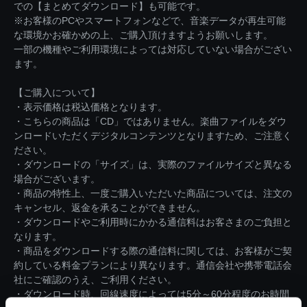
での【まとめてダウンロード】も可能です。
※お客様のPCやスマートフォンなどで、音楽データが再生可能
な環境かお確かめの上、ご購入頂けますようお願いします。
一部の機種やご利用環境によっては対応していない場合がござい
ます。
【ご購入について】
・表示価格は税込価格となります。
・こちらの商品は「CD」ではありません。楽曲ファイルをダウ
ンロードいただくデジタルコンテンツとなりますため、ご注意く
ださい。
・ダウンロードの「サイズ」は、実際のファイルサイズと異なる
場合がございます。
・商品の特性上、一度ご購入いただいた商品については、注文の
キャンセル、返金を承ることができません。
・ダウンロードやご利用時にかかる通信料はお客さまのご負担と
なります。
・商品をダウンロードする際の通信料に関しては、お客様がご契
約している料金プランにより異なります。通信会社や携帯電話会
社にご確認のうえ、ご利用ください。
・ダウンロード時、回線速度によっては5分～60分程度のお時間