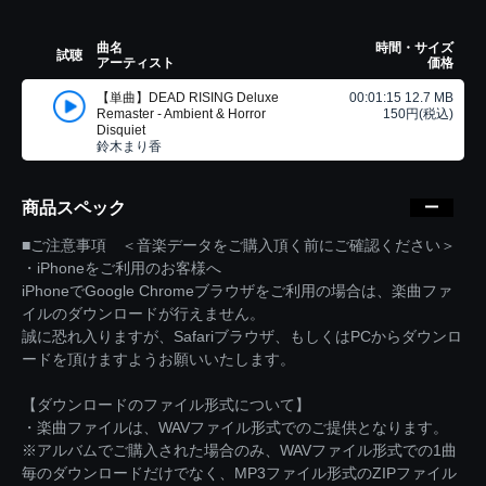
曲名
時間・サイズ
試聴
アーティスト
価格
【単曲】DEAD RISING Deluxe
00:01:15 12.7 MB
Remaster - Ambient & Horror
150円(税込)
Disquiet
鈴木まり香
商品スペック
■ご注意事項 ＜音楽データをご購入頂く前にご確認ください＞
・iPhoneをご利用のお客様へ
iPhoneでGoogle Chromeブラウザをご利用の場合は、楽曲ファ
イルのダウンロードが行えません。
誠に恐れ入りますが、Safariブラウザ、もしくはPCからダウンロ
ードを頂けますようお願いいたします。
【ダウンロードのファイル形式について】
・楽曲ファイルは、WAVファイル形式でのご提供となります。
※アルバムでご購入された場合のみ、WAVファイル形式での1曲
毎のダウンロードだけでなく、MP3ファイル形式のZIPファイル