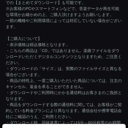
での【まとめてダウンロード】も可能です。
※お客様のPCやスマートフォンなどで、音楽データが再生可能
な環境かお確かめの上、ご購入頂けますようお願いします。
一部の機種やご利用環境によっては対応していない場合がござい
ます。
【ご購入について】
・表示価格は税込価格となります。
・こちらの商品は「CD」ではありません。楽曲ファイルをダウ
ンロードいただくデジタルコンテンツとなりますため、ご注意く
ださい。
・ダウンロードの「サイズ」は、実際のファイルサイズと異なる
場合がございます。
・商品の特性上、一度ご購入いただいた商品については、注文の
キャンセル、返金を承ることができません。
・ダウンロードやご利用時にかかる通信料はお客さまのご負担と
なります。
・商品をダウンロードする際の通信料に関しては、お客様がご契
約している料金プランにより異なります。通信会社や携帯電話会
社にご確認のうえ、ご利用ください。
・ダウンロード時、回線速度によっては5分～60分程度のお時間