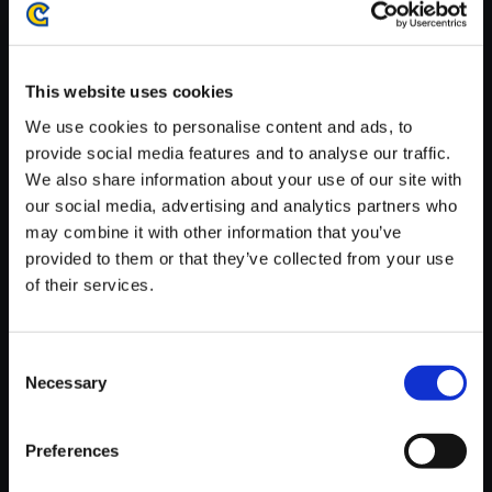
がかかる場合がございます。
※ご購入いただいたファイルのダウンロードの際には、通信環境
が安定しているWifi環境でお試しください。
This website uses cookies
We use cookies to personalise content and ads, to
provide social media features and to analyse our traffic.
We also share information about your use of our site with
our social media, advertising and analytics partners who
【単曲】DEAD RISING Deluxe
may combine it with other information that you’ve
Remaster - Ambient & Horror
provided to them or that they’ve collected from your use
Disquiet
of their services.
150円
(税込)
7ポイント付与
Consent
Necessary
Selection
Preferences