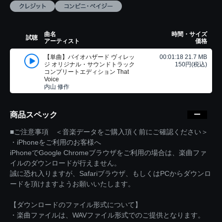
曲名
時間・サイズ
試聴
アーティスト
価格
【単曲】バイオハザード ヴィレッ
00:01:18 21.7 MB
ジ オリジナル・サウンドトラック
150円(税込)
コンプリートエディション That
Voice
内山 修作
商品スペック
■ご注意事項 ＜音楽データをご購入頂く前にご確認ください＞
・iPhoneをご利用のお客様へ
iPhoneでGoogle Chromeブラウザをご利用の場合は、楽曲ファ
イルのダウンロードが行えません。
誠に恐れ入りますが、Safariブラウザ、もしくはPCからダウンロ
ードを頂けますようお願いいたします。
【ダウンロードのファイル形式について】
・楽曲ファイルは、WAVファイル形式でのご提供となります。