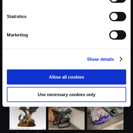
Statistics
おすすめ商品
Marketing
Show details
モンスターハンタ
amiibo グレース・
【PS5】鬼武者
Allow all cookies
ーワイルズ ....
アッシュク....
Way of the Swo...
Use necessary cookies only