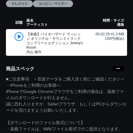
曲名
時間・サイズ
試聴
アーティスト
価格
【単曲】バイオハザード ヴィレッ
00:02:29 41.3 MB
ジ オリジナル・サウンドトラック
150円(税込)
コンプリートエディション Jimmy's
Room
内山 修作
商品スペック
■ご注意事項 ＜音楽データをご購入頂く前にご確認ください＞
・iPhoneをご利用のお客様へ
iPhoneでGoogle Chromeブラウザをご利用の場合は、楽曲ファ
イルのダウンロードが行えません。
誠に恐れ入りますが、Safariブラウザ、もしくはPCからダウンロ
ードを頂けますようお願いいたします。
【ダウンロードのファイル形式について】
・楽曲ファイルは、WAVファイル形式でのご提供となります。