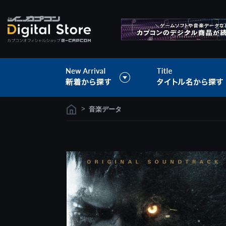
>
音楽データ