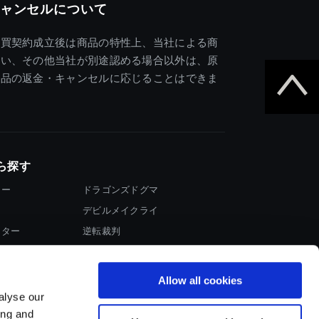
ャンセルについて
売買契約成立後は商品の特性上、当社による商
違い、その他当社が別途認める場合以外は、原
商品の返金・キャンセルに応じることはできま
ら探す
ター
ドラゴンズドグマ
デビルメイクライ
イター
逆転裁判
大神
Allow all cookies
alyse our
ing and