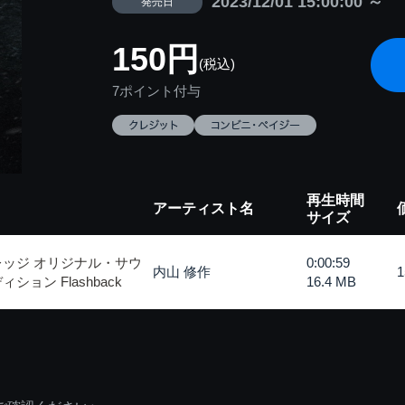
2023/12/01 15:00:00 ～
発売日
150円
(税込)
7ポイント付与
再生時間
アーティスト名
サイズ
レッジ オリジナル・サウ
0:00:59
内山 修作
ョン Flashback
16.4 MB