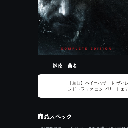
試聴
曲名
【単曲】バイオハザード ヴィ
ンドトラック コンプリートエディシ
商品スペック