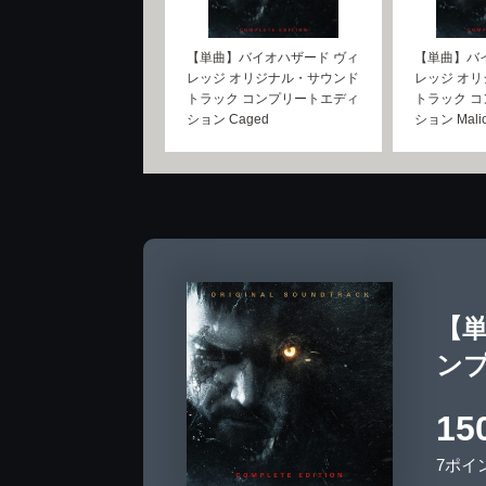
【単曲】バイオハザード ヴィ
【単曲】バ
レッジ オリジナル・サウンド
レッジ オ
トラック コンプリートエディ
トラック 
ション Caged
ション Mali
【
ンプ
15
7ポイ