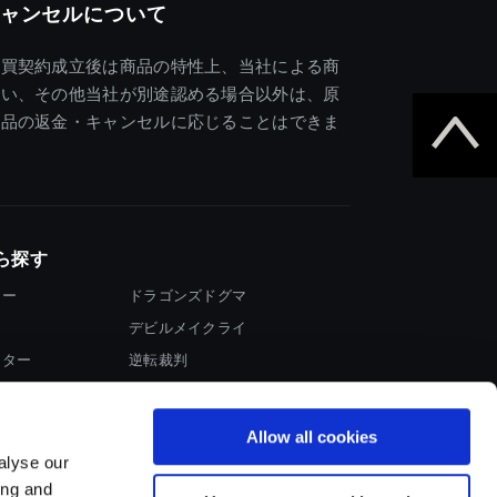
ャンセルについて
売買契約成立後は商品の特性上、当社による商
違い、その他当社が別途認める場合以外は、原
商品の返金・キャンセルに応じることはできま
ら探す
ター
ドラゴンズドグマ
デビルメイクライ
イター
逆転裁判
大神
Allow all cookies
alyse our
ing and