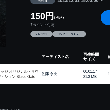
2023/12/01 15:00:00 ～
発売日
150円
(税込)
7ポイント付与
再生時間
アーティスト名
サイズ
レッジ オリジナル・サウ
00:01:17
佐藤 奈央
ン Sluice Gate
21.3 MB