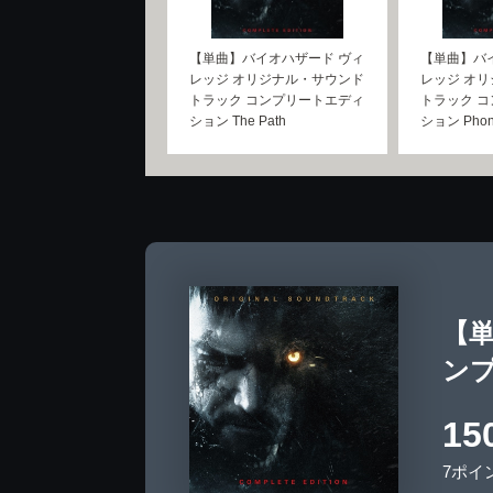
【単曲】バイオハザード ヴィ
【単曲】バ
レッジ オリジナル・サウンド
レッジ オ
トラック コンプリートエディ
トラック 
ション The Path
ション Phone
【
ンプ
15
7ポイ