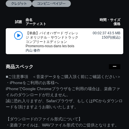
曲名
時間・サイズ
試聴
アーティスト
価格
【単曲】バイオハザード ヴィレッ
00:02:37 43.5 MB
ジ オリジナル・サウンドトラック
150円(税込)
コンプリートエディション
Promenons-nous dans les bois
内山 修作
商品スペック
■ご注意事項 ＜音楽データをご購入頂く前にご確認ください＞
・iPhoneをご利用のお客様へ
iPhoneでGoogle Chromeブラウザをご利用の場合は、楽曲ファ
イルのダウンロードが行えません。
誠に恐れ入りますが、Safariブラウザ、もしくはPCからダウンロ
ードを頂けますようお願いいたします。
【ダウンロードのファイル形式について】
・楽曲ファイルは、WAVファイル形式でのご提供となります。