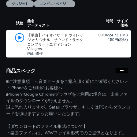
曲名
時間・サイズ
試聴
アーティスト
価格
【単曲】バイオハザード ヴィレッ
00:04:24 73.1 MB
ジ オリジナル・サウンドトラック
150円(税込)
コンプリートエディション
Villagers
内山 修作
商品スペック
■ご注意事項 ＜音楽データをご購入頂く前にご確認ください＞
・iPhoneをご利用のお客様へ
iPhoneでGoogle Chromeブラウザをご利用の場合は、楽曲ファ
イルのダウンロードが行えません。
誠に恐れ入りますが、Safariブラウザ、もしくはPCからダウンロ
ードを頂けますようお願いいたします。
【ダウンロードのファイル形式について】
・楽曲ファイルは、WAVファイル形式でのご提供となります。