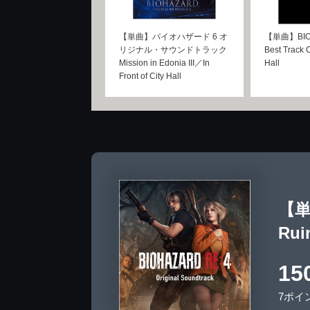
【単曲】バイオハザード 6 オ
【単曲】BIOH
リジナル・サウンドトラック
Best Track C
Mission in Edonia III／In
Hall
Front of City Hall
【単
Rui
15
7ポイ