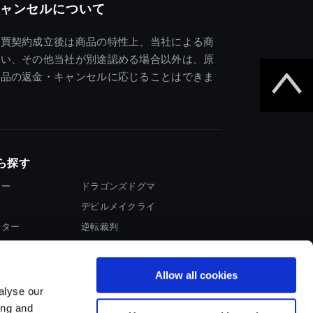
ャンセルについて
売買契約成立後は商品の特性上、当社による商
違い、その他当社が別途認める場合以外は、原
商品の返金・キャンセルに応じることはできま
ら探す
ター
ドラゴンズドグマ
デビルメイクライ
イター
逆転裁判
大神
Allow all cookies
alyse our
ing and