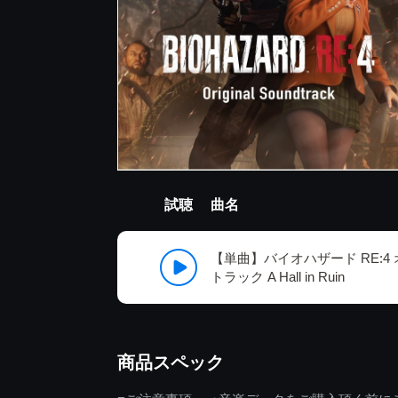
試聴
曲名
【単曲】バイオハザード RE:4
トラック A Hall in Ruin
商品スペック