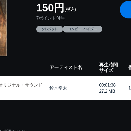
150円
(税込)
7ポイント付与
再生時間
アーティスト名
サイズ
 オリジナル・サウンド
00:01:38
鈴木幸太
27.2 MB