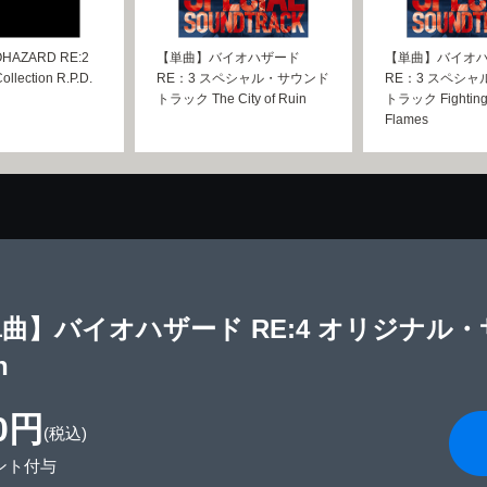
AZARD RE:2
【単曲】バイオハザード
【単曲】バイオ
ollection R.P.D.
RE：3 スペシャル・サウンド
RE：3 スペシ
トラック The City of Ruin
トラック Fighting 
Flames
曲】バイオハザード RE:4 オリジナル・サウ
n
0円
(税込)
ント付与