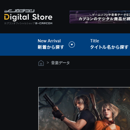
>
音楽データ