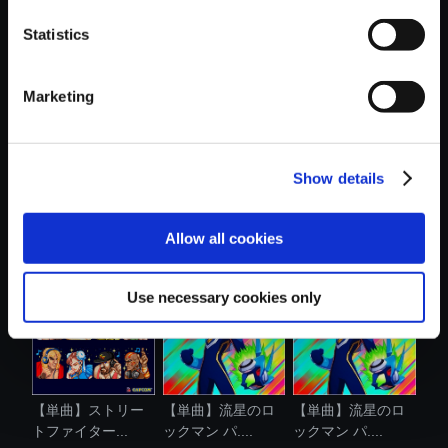
おすすめ商品
Statistics
Marketing
Show details
【単曲】ロックマ
【単曲】
【単曲】バイオハ
ンX アニバー...
BIOHAZARD RE:3
ザード RE:2 ...
Origi...
Allow all cookies
Use necessary cookies only
【単曲】ストリー
【単曲】流星のロ
【単曲】流星のロ
トファイター...
ックマン パ....
ックマン パ....