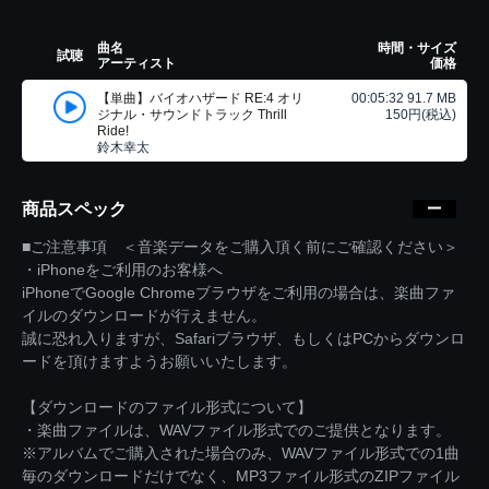
曲名
時間・サイズ
試聴
アーティスト
価格
【単曲】バイオハザード RE:4 オリ
00:05:32 91.7 MB
ジナル・サウンドトラック Thrill
150円(税込)
Ride!
鈴木幸太
商品スペック
■ご注意事項 ＜音楽データをご購入頂く前にご確認ください＞
・iPhoneをご利用のお客様へ
iPhoneでGoogle Chromeブラウザをご利用の場合は、楽曲ファ
イルのダウンロードが行えません。
誠に恐れ入りますが、Safariブラウザ、もしくはPCからダウンロ
ードを頂けますようお願いいたします。
【ダウンロードのファイル形式について】
・楽曲ファイルは、WAVファイル形式でのご提供となります。
※アルバムでご購入された場合のみ、WAVファイル形式での1曲
毎のダウンロードだけでなく、MP3ファイル形式のZIPファイル