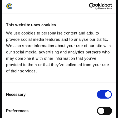
がかかる場合がございます。
※ご購入いただいたファイルのダウンロードの際には、通信環境
が安定しているWifi環境でお試しください。
This website uses cookies
We use cookies to personalise content and ads, to
provide social media features and to analyse our traffic.
We also share information about your use of our site with
【単曲】バイオハザード RE:4
our social media, advertising and analytics partners who
オリジナル・サウンドトラック
may combine it with other information that you’ve
Thrill Ride!
provided to them or that they’ve collected from your use
of their services.
150円
(税込)
7ポイント付与
Consent
Necessary
Selection
Preferences