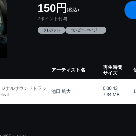
150円
(税込)
7ポイント付与
再生時間
アーティスト名
サイズ
リジナルサウンドトラッ
0:00:43
池田 航大
efeat
7.34 MB