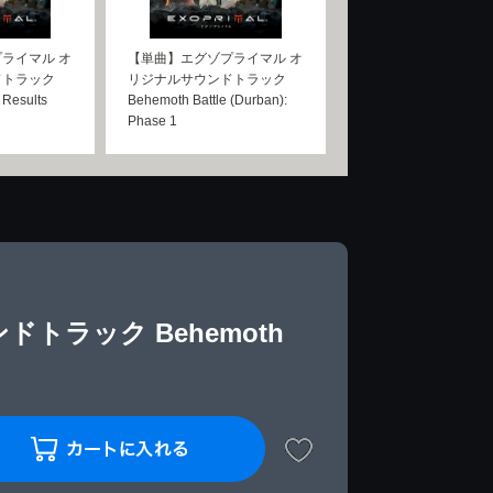
ライマル オ
【単曲】エグゾプライマル オ
ドトラック
リジナルサウンドトラック
 Results
Behemoth Battle (Durban):
Phase 1
トラック Behemoth