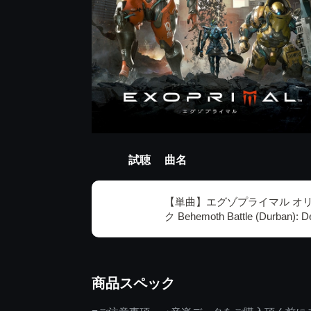
試聴
曲名
【単曲】エグゾプライマル オ
ク Behemoth Battle (Durban): D
商品スペック