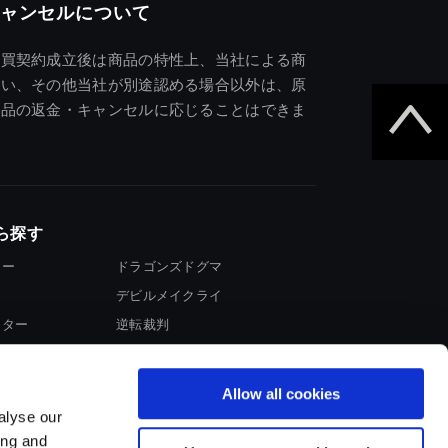
ャンセルについて
売買契約成立後は商品の特性上、当社による商
違い、その他当社が別途認める場合以外は、原
商品の返金・キャンセルに応じることはできま
ら探す
ター
ドラゴンズドグマ
デビルメイクライ
イター
逆転裁判
大神
Allow all cookies
alyse our
ing and