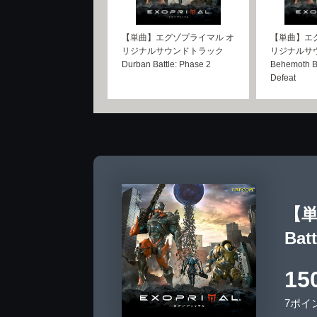
【単曲】エグゾプライマル オ
【単曲】エ
リジナルサウンドトラック
リジナルサ
Durban Battle: Phase 2
Behemoth Ba
Defeat
【単
Batt
15
7ポイ