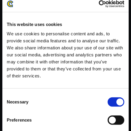
がかかる場合がございます。
※ご購入いただいたファイルのダウンロードの際には、通信環境
が安定しているWifi環境でお試しください。
This website uses cookies
We use cookies to personalise content and ads, to
provide social media features and to analyse our traffic.
We also share information about your use of our site with
our social media, advertising and analytics partners who
【単曲】エグゾプライマル オリ
may combine it with other information that you’ve
ジナルサウンドトラック Missio
provided to them or that they’ve collected from your use
n: Dam
of their services.
150円
(税込)
7ポイント付与
Consent
Necessary
Selection
Preferences