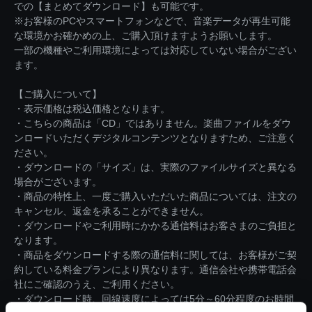
での【まとめてダウンロード】も可能です。
※お客様のPCやスマートフォンなどで、音楽データが再生可能
な環境かお確かめの上、ご購入頂けますようお願いします。
一部の機種やご利用環境によっては対応していない場合がござい
ます。
【ご購入について】
・表示価格は税込価格となります。
・こちらの商品は「CD」ではありません。楽曲ファイルをダウ
ンロードいただくデジタルコンテンツとなりますため、ご注意く
ださい。
・ダウンロードの「サイズ」は、実際のファイルサイズと異なる
場合がございます。
・商品の特性上、一度ご購入いただいた商品については、注文の
キャンセル、返金を承ることができません。
・ダウンロードやご利用時にかかる通信料はお客さまのご負担と
なります。
・商品をダウンロードする際の通信料に関しては、お客様がご契
約している料金プランにより異なります。通信会社や携帯電話会
社にご確認のうえ、ご利用ください。
・ダウンロード時、回線速度によっては5分～60分程度のお時間