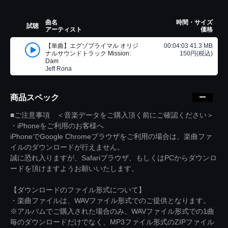
曲名
時間・サイズ
試聴
アーティスト
価格
【単曲】エグゾプライマル オリジ
00:04:03 41.3 MB
ナルサウンドトラック Mission:
150円(税込)
Dam
Jeff Rona
商品スペック
■ご注意事項 ＜音楽データをご購入頂く前にご確認ください＞
・iPhoneをご利用のお客様へ
iPhoneでGoogle Chromeブラウザをご利用の場合は、楽曲ファ
イルのダウンロードが行えません。
誠に恐れ入りますが、Safariブラウザ、もしくはPCからダウンロ
ードを頂けますようお願いいたします。
【ダウンロードのファイル形式について】
・楽曲ファイルは、WAVファイル形式でのご提供となります。
※アルバムでご購入された場合のみ、WAVファイル形式での1曲
毎のダウンロードだけでなく、MP3ファイル形式のZIPファイル