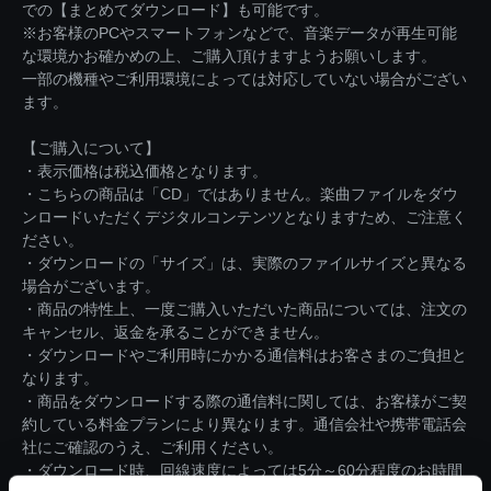
での【まとめてダウンロード】も可能です。
※お客様のPCやスマートフォンなどで、音楽データが再生可能
な環境かお確かめの上、ご購入頂けますようお願いします。
一部の機種やご利用環境によっては対応していない場合がござい
ます。
【ご購入について】
・表示価格は税込価格となります。
・こちらの商品は「CD」ではありません。楽曲ファイルをダウ
ンロードいただくデジタルコンテンツとなりますため、ご注意く
ださい。
・ダウンロードの「サイズ」は、実際のファイルサイズと異なる
場合がございます。
・商品の特性上、一度ご購入いただいた商品については、注文の
キャンセル、返金を承ることができません。
・ダウンロードやご利用時にかかる通信料はお客さまのご負担と
なります。
・商品をダウンロードする際の通信料に関しては、お客様がご契
約している料金プランにより異なります。通信会社や携帯電話会
社にご確認のうえ、ご利用ください。
・ダウンロード時、回線速度によっては5分～60分程度のお時間