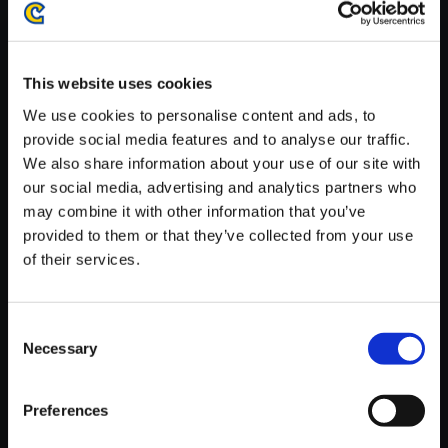
がかかる場合がございます。
※ご購入いただいたファイルのダウンロードの際には、通信環境
が安定しているWifi環境でお試しください。
This website uses cookies
We use cookies to personalise content and ads, to
provide social media features and to analyse our traffic.
We also share information about your use of our site with
our social media, advertising and analytics partners who
【単曲】エグゾプライマル オリ
may combine it with other information that you’ve
ジナルサウンドトラック Exosui
provided to them or that they’ve collected from your use
t Carrier: Wargame Menu
of their services.
150円
(税込)
7ポイント付与
Consent
Necessary
Selection
Preferences