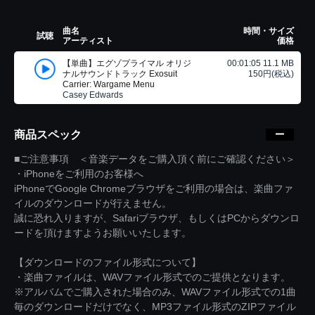
曲名
時間・サイズ
試聴
アーティスト
価格
【単曲】エグゾプライマル オリジ
00:01:05 11.1 MB
ナルサウンドトラック Exosuit
150円(税込)
Carrier: Wargame Menu
Casey Edwards
商品スペック
■ご注意事項 ＜音楽データをご購入頂く前にご確認ください＞
・iPhoneをご利用のお客様へ
iPhoneでGoogle Chromeブラウザをご利用の場合は、楽曲ファ
イルのダウンロードが行えません。
誠に恐れ入りますが、Safariブラウザ、もしくはPCからダウンロ
ードを頂けますようお願いいたします。
【ダウンロードのファイル形式について】
・楽曲ファイルは、WAVファイル形式でのご提供となります。
※アルバムでご購入された場合のみ、WAVファイル形式での1曲
毎のダウンロードだけでなく、MP3ファイル形式のZIPファイル