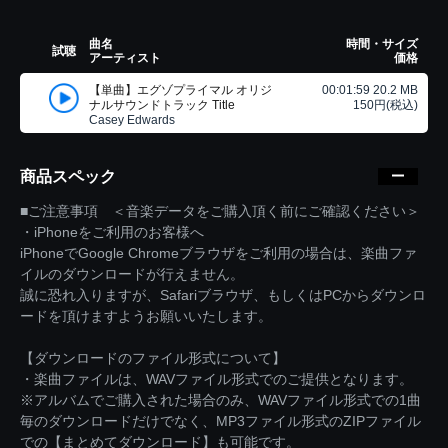
曲名
時間・サイズ
試聴
アーティスト
価格
【単曲】エグゾプライマル オリジ
00:01:59 20.2 MB
ナルサウンドトラック Title
150円(税込)
Casey Edwards
商品スペック
■ご注意事項 ＜音楽データをご購入頂く前にご確認ください＞
・iPhoneをご利用のお客様へ
iPhoneでGoogle Chromeブラウザをご利用の場合は、楽曲ファ
イルのダウンロードが行えません。
誠に恐れ入りますが、Safariブラウザ、もしくはPCからダウンロ
ードを頂けますようお願いいたします。
【ダウンロードのファイル形式について】
・楽曲ファイルは、WAVファイル形式でのご提供となります。
※アルバムでご購入された場合のみ、WAVファイル形式での1曲
毎のダウンロードだけでなく、MP3ファイル形式のZIPファイル
での【まとめてダウンロード】も可能です。