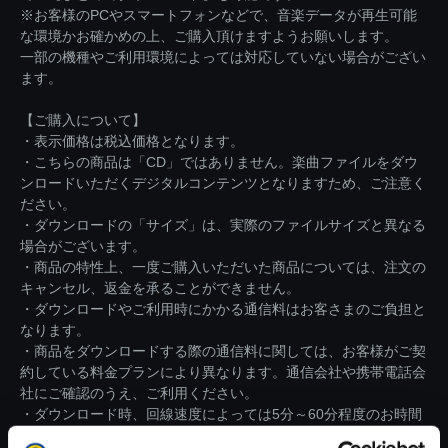
※お客様のPCやスマートフォンなどで、音楽データが再生可能
な環境かお確かめの上、ご購入頂けますようお願いします。
一部の機種やご利用環境によっては対応していない場合がござい
ます。
【ご購入について】
・表示価格は税込価格となります。
・こちらの商品は「CD」ではありません。楽曲ファイルをダウ
ンロードいただくデジタルコンテンツとなりますため、ご注意く
ださい。
・ダウンロードの「サイズ」は、実際のファイルサイズと異なる
場合がございます。
・商品の特性上、一度ご購入いただいた商品については、注文の
キャンセル、返金を承ることができません。
・ダウンロードやご利用時にかかる通信料はお客さまのご負担と
なります。
・商品をダウンロードする際の通信料に関しては、お客様がご契
約している料金プランにより異なります。通信会社や携帯電話会
社にご確認のうえ、ご利用ください。
・ダウンロード時、回線速度によっては5分～60分程度のお時間
がかかる場合がございます。