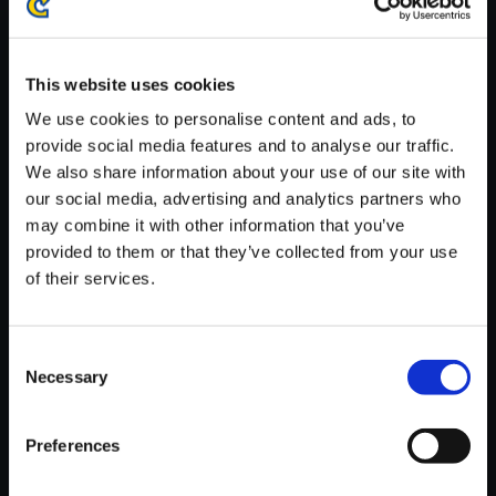
※ご購入いただいたファイルのダウンロードの際には、通信環境
が安定しているWifi環境でお試しください。
This website uses cookies
We use cookies to personalise content and ads, to
provide social media features and to analyse our traffic.
We also share information about your use of our site with
【単曲】エグゾプライマル オリ
our social media, advertising and analytics partners who
ジナルサウンドトラック Title
may combine it with other information that you’ve
provided to them or that they’ve collected from your use
150円
(税込)
of their services.
7ポイント付与
Consent
Necessary
Selection
Preferences