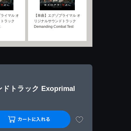
ライマル オ
【単曲】エグゾプライマル オ
ドトラック
リジナルサウンドトラック
t
Demanding Combat Test
ラック Exoprimal