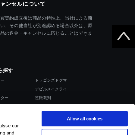
ャンセルについて
売買契約成立後は商品の特性上、当社による商
違い、その他当社が別途認める場合以外は、原
商品の返金・キャンセルに応じることはできま
ら探す
ター
ドラゴンズドグマ
デビルメイクライ
イター
逆転裁判
大神
Allow all cookies
alyse our
ing and