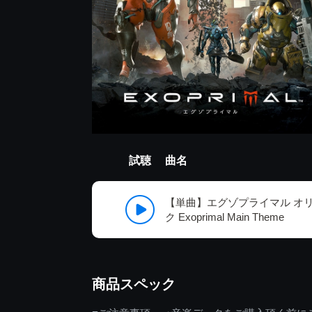
試聴
曲名
【単曲】エグゾプライマル オ
ク Exoprimal Main Theme
商品スペック