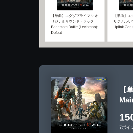
【単曲】エグゾプライマル オ
【単曲】エ
リジナルサウンドトラック
リジナルサ
Behemoth Battle (Leviathan):
Uplink Cont
Defeat
【単
Mai
15
7ポイ