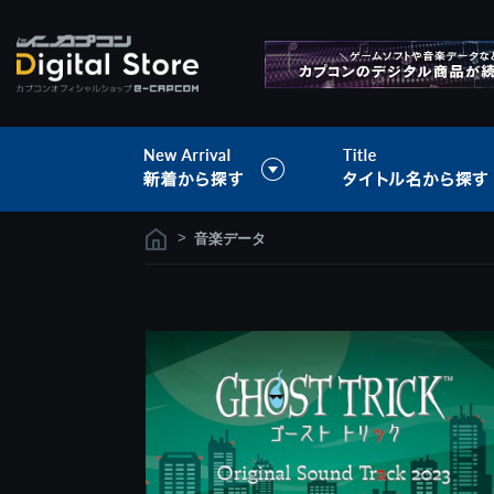
>
音楽データ