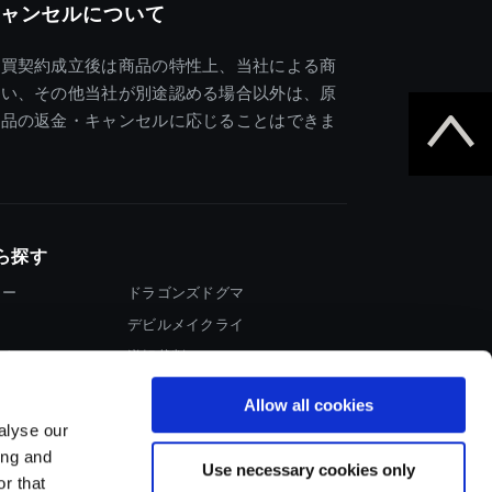
ャンセルについて
売買契約成立後は商品の特性上、当社による商
違い、その他当社が別途認める場合以外は、原
商品の返金・キャンセルに応じることはできま
ら探す
ター
ドラゴンズドグマ
デビルメイクライ
イター
逆転裁判
大神
Allow all cookies
alyse our
ing and
Use necessary cookies only
r that