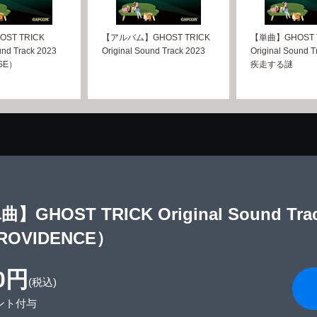
ST TRICK
【アルバム】GHOST TRICK
【単曲】GHOST 
und Track 2023
Original Sound Track 2023
Original Sound T
SE）
疾走する謎
】GHOST TRICK Original Sound Tra
ROVIDENCE）
0円
(税込)
ント付与