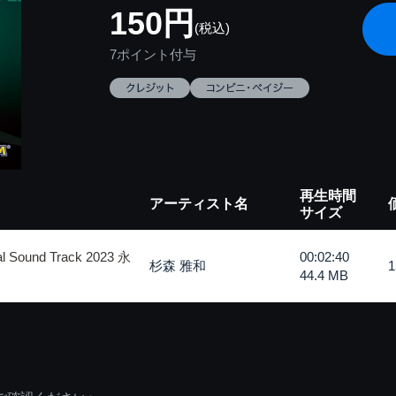
150円
(税込)
7ポイント付与
再生時間
アーティスト名
サイズ
Sound Track 2023 永
00:02:40
杉森 雅和
44.4 MB