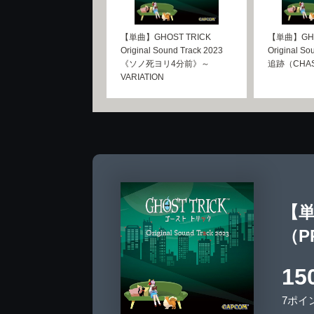
【単曲】GHOST TRICK
【単曲】GHO
Original Sound Track 2023
Original So
《ソノ死ヨリ4分前》～
追跡（CHA
VARIATION
【単曲
（P
15
7ポイ