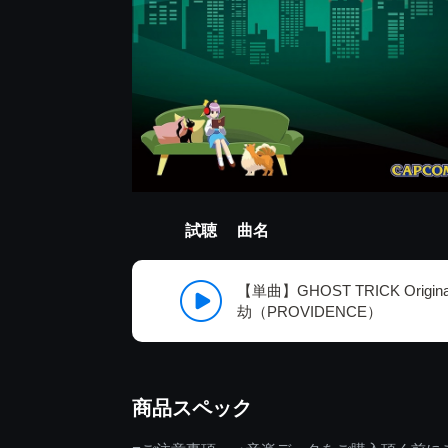
試聴
曲名
【単曲】GHOST TRICK Original 
劫（PROVIDENCE）
商品スペック