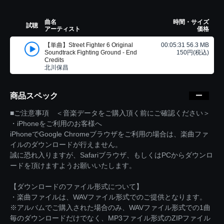
曲名
時間・サイズ
試聴
アーティスト
価格
【単曲】Street Fighter 6 Original
00:05:31 56.3 MB
Soundtrack Fighting Ground - End
150円(税込)
Credits
北川保昌
商品スペック
■ご注意事項 ＜音楽データをご購入頂く前にご確認ください＞
・iPhoneをご利用のお客様へ
iPhoneでGoogle Chromeブラウザをご利用の場合は、楽曲ファ
イルのダウンロードが行えません。
誠に恐れ入りますが、Safariブラウザ、もしくはPCからダウンロ
ードを頂けますようお願いいたします。
【ダウンロードのファイル形式について】
・楽曲ファイルは、WAVファイル形式でのご提供となります。
※アルバムでご購入された場合のみ、WAVファイル形式での1曲
毎のダウンロードだけでなく、MP3ファイル形式のZIPファイル