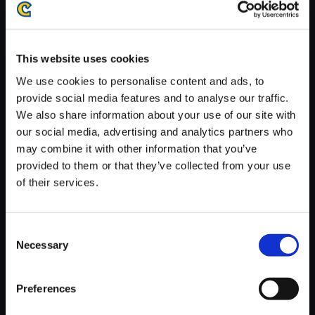
がかかる場合がございます。
※ご購入いただいたファイルのダウンロードの際には、通信環境
が安定しているWifi環境でお試しください。
This website uses cookies
We use cookies to personalise content and ads, to
provide social media features and to analyse our traffic.
We also share information about your use of our site with
our social media, advertising and analytics partners who
【単曲】Street Fighter 6 Origin
may combine it with other information that you’ve
al Soundtrack Fighting Groun
provided to them or that they’ve collected from your use
d - End Credits
of their services.
150円
(税込)
7ポイント付与
Consent
Necessary
Selection
Preferences