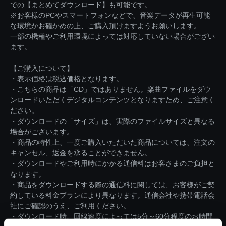
での【まとめてダウンロード】も可能です。
※お客様のPCやスマートフォンなどで、音楽データが再生可能
な環境かお確かめの上、ご購入頂けますようお願いします。
一部の機種やご利用環境によっては対応していない場合がござい
ます。
【ご購入について】
・表示価格は税込価格となります。
・こちらの商品は「CD」ではありません。楽曲ファイルをダウ
ンロードいただくデジタルコンテンツとなりますため、ご注意く
ださい。
・ダウンロードの「サイズ」は、実際のファイルサイズと異なる
場合がございます。
・商品の特性上、一度ご購入いただいた商品については、注文の
キャンセル、返金を承ることができません。
・ダウンロードやご利用時にかかる通信料はお客さまのご負担と
なります。
・商品をダウンロードする際の通信料に関しては、お客様がご契
約している料金プランにより異なります。通信会社や携帯電話会
社にご確認のうえ、ご利用ください。
・ダウンロード時、回線速度によっては5分～60分程度のお時間