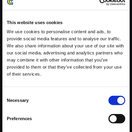
※ご購入いただいたファイルのダウンロードの際には、通信環境
が安定しているWifi環境でお試しください。
This website uses cookies
We use cookies to personalise content and ads, to
provide social media features and to analyse our traffic.
We also share information about your use of our site with
【単曲】Street Fighter 6 Origin
our social media, advertising and analytics partners who
al Soundtrack Dhalsim - An O
may combine it with other information that you’ve
men - 3
provided to them or that they’ve collected from your use
of their services.
150円
(税込)
7ポイント付与
Consent
Necessary
Selection
Preferences