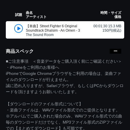
曲名
時間・サイズ
試聴
アーティスト
価格
【単曲】Street Fighter 6 Original
00:01:30 15.3 MB
Soundtrack Dhalsim - An Omen - 3
150円(税込)
The Sound Room
商品スペック
■ご注意事項 ＜音楽データをご購入頂く前にご確認ください＞
・iPhoneをご利用のお客様へ
iPhoneでGoogle Chromeブラウザをご利用の場合は、楽曲ファ
イルのダウンロードが行えません。
誠に恐れ入りますが、Safariブラウザ、もしくはPCからダウンロ
ードを頂けますようお願いいたします。
【ダウンロードのファイル形式について】
・楽曲ファイルは、WAVファイル形式でのご提供となります。
※アルバムでご購入された場合のみ、WAVファイル形式での1曲
毎のダウンロードだけでなく、MP3ファイル形式のZIPファイル
での【まとめてダウンロード】も可能です。