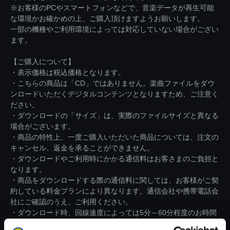
※お客様のPCやスマートフォンなどで、音楽データが再生可能
な環境かお確かめの上、ご購入頂けますようお願いします。
一部の機種やご利用環境によっては対応していない場合がござい
ます。
【ご購入について】
・表示価格は税込価格となります。
・こちらの商品は「CD」ではありません。楽曲ファイルをダウ
ンロードいただくデジタルコンテンツとなりますため、ご注意く
ださい。
・ダウンロードの「サイズ」は、実際のファイルサイズと異なる
場合がございます。
・商品の特性上、一度ご購入いただいた商品については、注文の
キャンセル、返金を承ることができません。
・ダウンロードやご利用時にかかる通信料はお客さまのご負担と
なります。
・商品をダウンロードする際の通信料に関しては、お客様がご契
約している料金プランにより異なります。通信会社や携帯電話会
社にご確認のうえ、ご利用ください。
・ダウンロード時、回線速度によっては5分～60分程度のお時間
がかかる場合がございます。