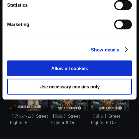
Statistics
おすすめ商品
Marketing
Show details
【単曲】Street
【単曲】Street
【単曲】Street
Fighter 6 Ori...
Fighter 6 Ori...
Fighter 6 Ori...
Allow all cookies
Use necessary cookies only
【アルバム】Street
【単曲】Street
【単曲】Street
Fighter 6...
Fighter 6 Ori...
Fighter 6 Ori...