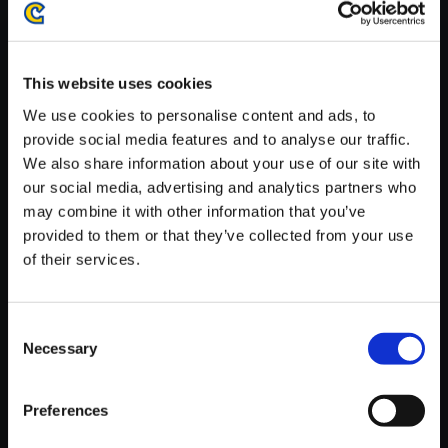
がかかる場合がございます。
※ご購入いただいたファイルのダウンロードの際には、通信環境
が安定しているWifi環境でお試しください。
This website uses cookies
We use cookies to personalise content and ads, to
provide social media features and to analyse our traffic.
We also share information about your use of our site with
our social media, advertising and analytics partners who
【単曲】Street Fighter 6 Origin
may combine it with other information that you’ve
al Soundtrack Chun-Li - An Ag
provided to them or that they’ve collected from your use
ent's Day Off - 2
of their services.
150円
(税込)
7ポイント付与
Consent
Necessary
Selection
Preferences