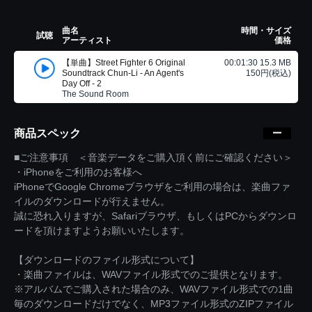
曲名
時間・サイズ
試聴
アーティスト
価格
【単曲】Street Fighter 6 Original
00:01:30 15.3 MB
Soundtrack Chun-Li - An Agent's
150円(税込)
Day Off - 2
The Sound Room
商品スペック
■ご注意事項 ＜音楽データをご購入頂く前にご確認ください＞
・iPhoneをご利用のお客様へ
iPhoneでGoogle Chromeブラウザをご利用の場合は、楽曲ファ
イルのダウンロードが行えません。
誠に恐れ入りますが、Safariブラウザ、もしくはPCからダウンロ
ードを頂けますようお願いいたします。
【ダウンロードのファイル形式について】
・楽曲ファイルは、WAVファイル形式でのご提供となります。
※アルバムでご購入された場合のみ、WAVファイル形式での1曲
毎のダウンロードだけでなく、MP3ファイル形式のZIPファイル