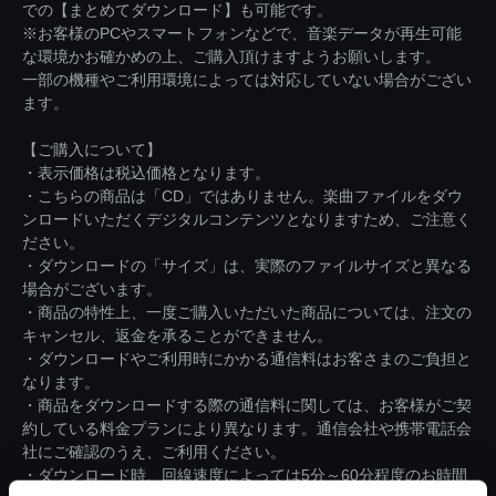
での【まとめてダウンロード】も可能です。
※お客様のPCやスマートフォンなどで、音楽データが再生可能
な環境かお確かめの上、ご購入頂けますようお願いします。
一部の機種やご利用環境によっては対応していない場合がござい
ます。
【ご購入について】
・表示価格は税込価格となります。
・こちらの商品は「CD」ではありません。楽曲ファイルをダウ
ンロードいただくデジタルコンテンツとなりますため、ご注意く
ださい。
・ダウンロードの「サイズ」は、実際のファイルサイズと異なる
場合がございます。
・商品の特性上、一度ご購入いただいた商品については、注文の
キャンセル、返金を承ることができません。
・ダウンロードやご利用時にかかる通信料はお客さまのご負担と
なります。
・商品をダウンロードする際の通信料に関しては、お客様がご契
約している料金プランにより異なります。通信会社や携帯電話会
社にご確認のうえ、ご利用ください。
・ダウンロード時、回線速度によっては5分～60分程度のお時間