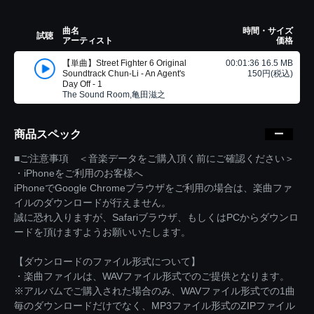
曲名
時間・サイズ
試聴
アーティスト
価格
【単曲】Street Fighter 6 Original
00:01:36 16.5 MB
Soundtrack Chun-Li - An Agent's
150円(税込)
Day Off - 1
The Sound Room,亀田滋之
商品スペック
■ご注意事項 ＜音楽データをご購入頂く前にご確認ください＞
・iPhoneをご利用のお客様へ
iPhoneでGoogle Chromeブラウザをご利用の場合は、楽曲ファ
イルのダウンロードが行えません。
誠に恐れ入りますが、Safariブラウザ、もしくはPCからダウンロ
ードを頂けますようお願いいたします。
【ダウンロードのファイル形式について】
・楽曲ファイルは、WAVファイル形式でのご提供となります。
※アルバムでご購入された場合のみ、WAVファイル形式での1曲
毎のダウンロードだけでなく、MP3ファイル形式のZIPファイル