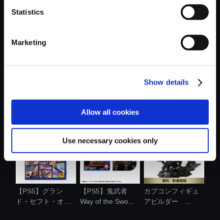
Statistics
おすすめ商品
Marketing
Show details
カプコンフィギュ
amiibo レオン・
モンスターハンタ
アビルダー ....
S・ケネディ ....
ー ショルダ....
Allow all cookies
Use necessary cookies only
【PS5】グラン
【PS5】鬼武者
カプコンフィギュ
ド・セフト・オ....
Way of the Swo...
アビルダー ...