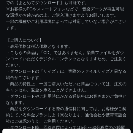
での【まとめてダウンロード】も可能です。
※お客様のPCやスマートフォンなどで、音楽データが再生可能
な環境かお確かめの上、ご購入頂けますようお願いします。
一部の機種やご利用環境によっては対応していない場合がござい
ます。
【ご購入について】
・表示価格は税込価格となります。
・こちらの商品は「CD」ではありません。楽曲ファイルをダウ
ンロードいただくデジタルコンテンツとなりますため、ご注意く
ださい。
・ダウンロードの「サイズ」は、実際のファイルサイズと異なる
場合がございます。
・商品の特性上、一度ご購入いただいた商品については、注文の
キャンセル、返金を承ることができません。
・ダウンロードやご利用時にかかる通信料はお客さまのご負担と
なります。
・商品をダウンロードする際の通信料に関しては、お客様がご契
約している料金プランにより異なります。通信会社や携帯電話会
社にご確認のうえ、ご利用ください。
・ダウンロード時、回線速度によっては5分～60分程度のお時間