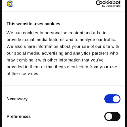
がかかる場合がございます。
※ご購入いただいたファイルのダウンロードの際には、通信環境
が安定しているWifi環境でお試しください。
This website uses cookies
We use cookies to personalise content and ads, to
provide social media features and to analyse our traffic.
We also share information about your use of our site with
our social media, advertising and analytics partners who
【単曲】Street Fighter 6 Origin
may combine it with other information that you’ve
al Soundtrack Chun-Li - An Ag
provided to them or that they’ve collected from your use
ent's Day Off - 1
of their services.
150円
(税込)
7ポイント付与
Consent
Necessary
Selection
Preferences