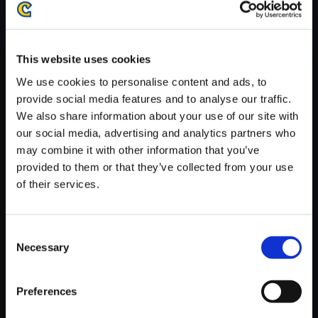
がかかる場合がございます。
※ご購入いただいたファイルのダウンロードの際には、通信環境
が安定しているWifi環境でお試しください。
This website uses cookies
We use cookies to personalise content and ads, to
provide social media features and to analyse our traffic.
We also share information about your use of our site with
our social media, advertising and analytics partners who
【単曲】Street Fighter 6 Origin
may combine it with other information that you’ve
al Soundtrack Kimberly - Chas
provided to them or that they’ve collected from your use
ing the Truth - 1
of their services.
150円
(税込)
7ポイント付与
Consent
Necessary
Selection
Preferences