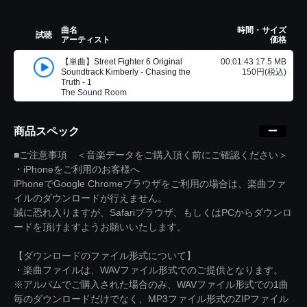
曲名
時間・サイズ
試聴
アーティスト
価格
【単曲】Street Fighter 6 Original
00:01:43 17.5 MB
Soundtrack Kimberly - Chasing the
150円(税込)
Truth - 1
The Sound Room
商品スペック
■ご注意事項 ＜音楽データをご購入頂く前にご確認ください＞
・iPhoneをご利用のお客様へ
iPhoneでGoogle Chromeブラウザをご利用の場合は、楽曲ファ
イルのダウンロードが行えません。
誠に恐れ入りますが、Safariブラウザ、もしくはPCからダウンロ
ードを頂けますようお願いいたします。
【ダウンロードのファイル形式について】
・楽曲ファイルは、WAVファイル形式でのご提供となります。
※アルバムでご購入された場合のみ、WAVファイル形式での1曲
毎のダウンロードだけでなく、MP3ファイル形式のZIPファイル