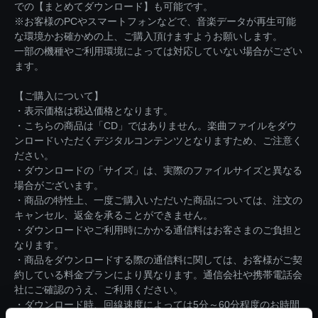
での【まとめてダウンロード】も可能です。
※お客様のPCやスマートフォンなどで、音楽データが再生可能
な環境かお確かめの上、ご購入頂けますようお願いします。
一部の機種やご利用環境によっては対応していない場合がござい
ます。
【ご購入について】
・表示価格は税込価格となります。
・こちらの商品は「CD」ではありません。楽曲ファイルをダウ
ンロードいただくデジタルコンテンツとなりますため、ご注意く
ださい。
・ダウンロードの「サイズ」は、実際のファイルサイズと異なる
場合がございます。
・商品の特性上、一度ご購入いただいた商品については、注文の
キャンセル、返金を承ることができません。
・ダウンロードやご利用時にかかる通信料はお客さまのご負担と
なります。
・商品をダウンロードする際の通信料に関しては、お客様がご契
約している料金プランにより異なります。通信会社や携帯電話会
社にご確認のうえ、ご利用ください。
・ダウンロード時、回線速度によっては5分～60分程度のお時間