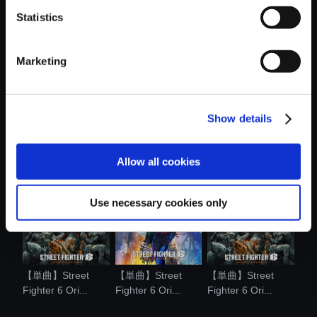
Statistics
おすすめ商品
Marketing
Show details
【単曲】Street
【単曲】Street
【単曲】Street
Fighter 6 Ori...
Fighter 6 [C....
Fighter 6 Ori...
Allow all cookies
Use necessary cookies only
【単曲】Street
【単曲】Street
【単曲】Street
Fighter 6 Ori...
Fighter 6 Ori...
Fighter 6 Ori...