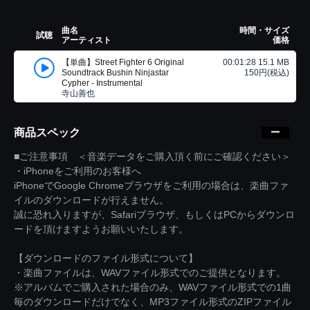
曲名
時間・サイズ
試聴
アーティスト
価格
【単曲】Street Fighter 6 Original
00:01:28 15.1 MB
Soundtrack Bushin Ninjastar
150円(税込)
Cypher - Instrumental
寺山善也
商品スペック
■ご注意事項 ＜音楽データをご購入頂く前にご確認ください＞
・iPhoneをご利用のお客様へ
iPhoneでGoogle Chromeブラウザをご利用の場合は、楽曲ファ
イルのダウンロードが行えません。
誠に恐れ入りますが、Safariブラウザ、もしくはPCからダウンロ
ードを頂けますようお願いいたします。
【ダウンロードのファイル形式について】
・楽曲ファイルは、WAVファイル形式でのご提供となります。
※アルバムでご購入された場合のみ、WAVファイル形式での1曲
毎のダウンロードだけでなく、MP3ファイル形式のZIPファイル