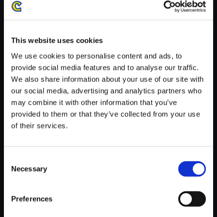
がかかる場合がございます。
※ご購入いただいたファイルのダウンロードの際には、通信環境
が安定しているWifi環境でお試しください。
This website uses cookies
We use cookies to personalise content and ads, to
provide social media features and to analyse our traffic.
We also share information about your use of our site with
our social media, advertising and analytics partners who
【単曲】Street Fighter 6 Origin
may combine it with other information that you’ve
al Soundtrack Bushin Ninjasta
provided to them or that they’ve collected from your use
r Cypher - Instrumental
of their services.
150円
(税込)
7ポイント付与
Consent
Necessary
Selection
Preferences