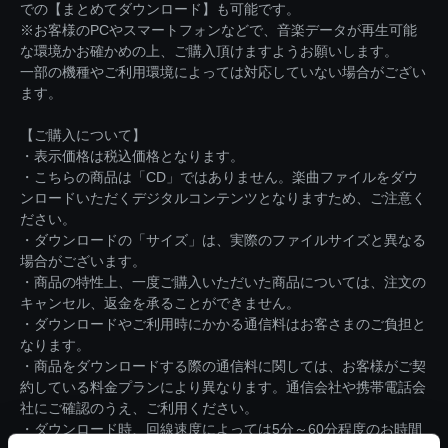
での【まとめてダウンロード】も可能です。
※お客様のPCやスマートフォンなどで、音楽データが再生可能
な環境かお確かめの上、ご購入頂けますようお願いします。
一部の機種やご利用環境によっては対応していない場合がござい
ます。
【ご購入について】
・表示価格は税込価格となります。
・こちらの商品は「CD」ではありません。楽曲ファイルをダウ
ンロードいただくデジタルコンテンツとなりますため、ご注意く
ださい。
・ダウンロードの「サイズ」は、実際のファイルサイズと異なる
場合がございます。
・商品の特性上、一度ご購入いただいた商品については、注文の
キャンセル、返金を承ることができません。
・ダウンロードやご利用時にかかる通信料はお客さまのご負担と
なります。
・商品をダウンロードする際の通信料に関しては、お客様がご契
約している料金プランにより異なります。通信会社や携帯電話会
社にご確認のうえ、ご利用ください。
・ダウンロード時、回線速度によっては5分～60分程度のお時間