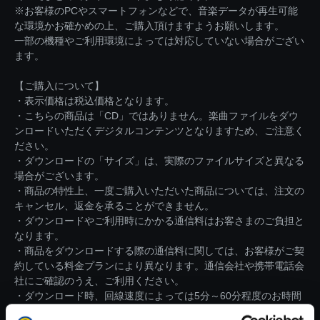
※お客様のPCやスマートフォンなどで、音楽データが再生可能
な環境かお確かめの上、ご購入頂けますようお願いします。
一部の機種やご利用環境によっては対応していない場合がござい
ます。
【ご購入について】
・表示価格は税込価格となります。
・こちらの商品は「CD」ではありません。楽曲ファイルをダウ
ンロードいただくデジタルコンテンツとなりますため、ご注意く
ださい。
・ダウンロードの「サイズ」は、実際のファイルサイズと異なる
場合がございます。
・商品の特性上、一度ご購入いただいた商品については、注文の
キャンセル、返金を承ることができません。
・ダウンロードやご利用時にかかる通信料はお客さまのご負担と
なります。
・商品をダウンロードする際の通信料に関しては、お客様がご契
約している料金プランにより異なります。通信会社や携帯電話会
社にご確認のうえ、ご利用ください。
・ダウンロード時、回線速度によっては5分～60分程度のお時間
がかかる場合がございます。