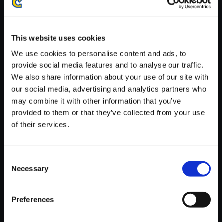
※ご購入いただいたファイルのダウンロードの際には、通信環境
が安定しているWifi環境でお試しください。
This website uses cookies
We use cookies to personalise content and ads, to
provide social media features and to analyse our traffic.
We also share information about your use of our site with
【単曲】Street Fighter 6 Origin
our social media, advertising and analytics partners who
al Soundtrack Merry Dance
may combine it with other information that you’ve
provided to them or that they’ve collected from your use
150円
(税込)
of their services.
7ポイント付与
Consent
Necessary
Selection
Preferences