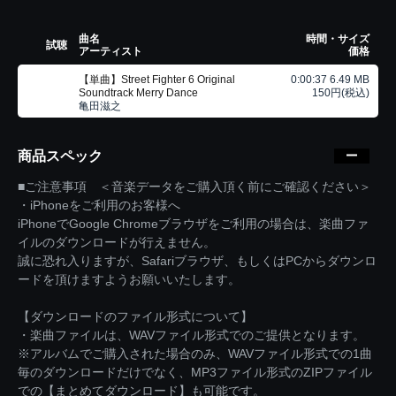
曲名
時間・サイズ
試聴
アーティスト
価格
【単曲】Street Fighter 6 Original
0:00:37 6.49 MB
Soundtrack Merry Dance
150円(税込)
亀田滋之
商品スペック
■ご注意事項 ＜音楽データをご購入頂く前にご確認ください＞
・iPhoneをご利用のお客様へ
iPhoneでGoogle Chromeブラウザをご利用の場合は、楽曲ファ
イルのダウンロードが行えません。
誠に恐れ入りますが、Safariブラウザ、もしくはPCからダウンロ
ードを頂けますようお願いいたします。
【ダウンロードのファイル形式について】
・楽曲ファイルは、WAVファイル形式でのご提供となります。
※アルバムでご購入された場合のみ、WAVファイル形式での1曲
毎のダウンロードだけでなく、MP3ファイル形式のZIPファイル
での【まとめてダウンロード】も可能です。