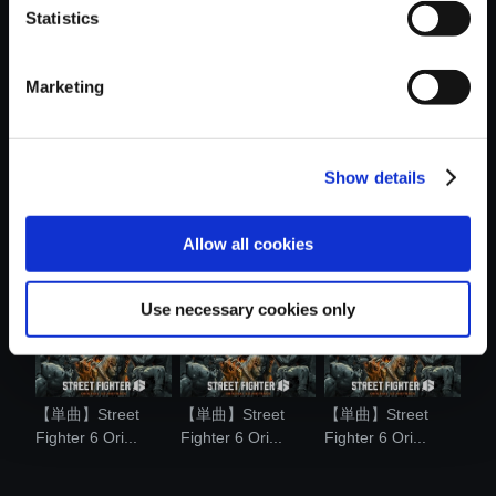
Statistics
おすすめ商品
Marketing
Show details
【アルバム】Street
【単曲】Street
【単曲】Street
Fighter 6...
Fighter 6 Ori...
Fighter 6 Ori...
Allow all cookies
Use necessary cookies only
【単曲】Street
【単曲】Street
【単曲】Street
Fighter 6 Ori...
Fighter 6 Ori...
Fighter 6 Ori...