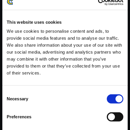
※ご購入いただいたファイルのダウンロードの際には、通信環境
が安定しているWifi環境でお試しください。
This website uses cookies
We use cookies to personalise content and ads, to
provide social media features and to analyse our traffic.
We also share information about your use of our site with
【単曲】Street Fighter 6 Origin
our social media, advertising and analytics partners who
al Soundtrack Dhalsim Style -
may combine it with other information that you’ve
Mastery
provided to them or that they’ve collected from your use
of their services.
150円
(税込)
7ポイント付与
Consent
Necessary
Selection
Preferences