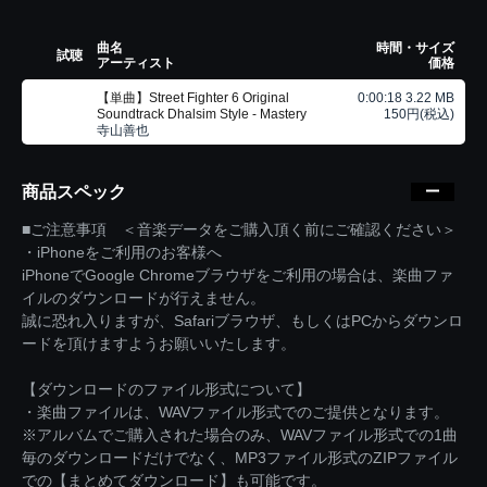
曲名
時間・サイズ
試聴
アーティスト
価格
【単曲】Street Fighter 6 Original
0:00:18 3.22 MB
Soundtrack Dhalsim Style - Mastery
150円(税込)
寺山善也
商品スペック
■ご注意事項 ＜音楽データをご購入頂く前にご確認ください＞
・iPhoneをご利用のお客様へ
iPhoneでGoogle Chromeブラウザをご利用の場合は、楽曲ファ
イルのダウンロードが行えません。
誠に恐れ入りますが、Safariブラウザ、もしくはPCからダウンロ
ードを頂けますようお願いいたします。
【ダウンロードのファイル形式について】
・楽曲ファイルは、WAVファイル形式でのご提供となります。
※アルバムでご購入された場合のみ、WAVファイル形式での1曲
毎のダウンロードだけでなく、MP3ファイル形式のZIPファイル
での【まとめてダウンロード】も可能です。