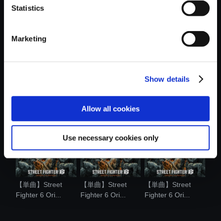
Statistics
おすすめ商品
Marketing
Show details
【単曲】Street
【単曲】Street
【単曲】Street
Fighter 6 Ori...
Fighter 6 Ori...
Fighter 6 Ori...
Allow all cookies
Use necessary cookies only
【単曲】Street
【単曲】Street
【単曲】Street
Fighter 6 Ori...
Fighter 6 Ori...
Fighter 6 Ori...