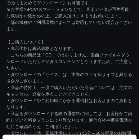
での【まとめてダウンロード】も可能です。
※お客様のPCやスマートフォンなどで、音楽データが再生可能
な環境かお確かめの上、ご購入頂けますようお願いします。
一部の機種やご利用環境によっては対応していない場合がござい
ます。
【ご購入について】
・表示価格は税込価格となります。
・こちらの商品は「CD」ではありません。楽曲ファイルをダウ
ンロードいただくデジタルコンテンツとなりますため、ご注意く
ださい。
・ダウンロードの「サイズ」は、実際のファイルサイズと異なる
場合がございます。
・商品の特性上、一度ご購入いただいた商品については、注文の
キャンセル、返金を承ることができません。
・ダウンロードやご利用時にかかる通信料はお客さまのご負担と
なります。
・商品をダウンロードする際の通信料に関しては、お客様がご契
約している料金プランにより異なります。通信会社や携帯電話会
社にご確認のうえ、ご利用ください。
・ダウンロード時、回線速度によっては5分～60分程度のお時間