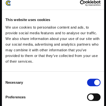
がかかる場合がございます。
※ご購入いただいたファイルのダウンロードの際には、通信環境
が安定しているWifi環境でお試しください。
This website uses cookies
We use cookies to personalise content and ads, to
provide social media features and to analyse our traffic.
We also share information about your use of our site with
our social media, advertising and analytics partners who
【単曲】Street Fighter 6 Origin
may combine it with other information that you’ve
al Soundtrack E. Honda Style -
provided to them or that they’ve collected from your use
Mastery
of their services.
150円
(税込)
7ポイント付与
Consent
Necessary
Selection
Preferences