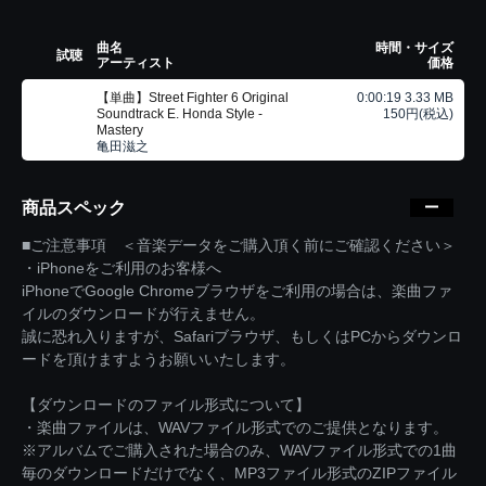
曲名
時間・サイズ
試聴
アーティスト
価格
【単曲】Street Fighter 6 Original
0:00:19 3.33 MB
Soundtrack E. Honda Style -
150円(税込)
Mastery
亀田滋之
商品スペック
■ご注意事項 ＜音楽データをご購入頂く前にご確認ください＞
・iPhoneをご利用のお客様へ
iPhoneでGoogle Chromeブラウザをご利用の場合は、楽曲ファ
イルのダウンロードが行えません。
誠に恐れ入りますが、Safariブラウザ、もしくはPCからダウンロ
ードを頂けますようお願いいたします。
【ダウンロードのファイル形式について】
・楽曲ファイルは、WAVファイル形式でのご提供となります。
※アルバムでご購入された場合のみ、WAVファイル形式での1曲
毎のダウンロードだけでなく、MP3ファイル形式のZIPファイル