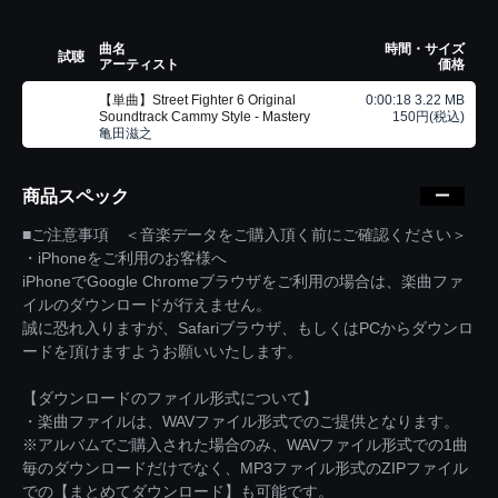
曲名
時間・サイズ
試聴
アーティスト
価格
【単曲】Street Fighter 6 Original
0:00:18 3.22 MB
Soundtrack Cammy Style - Mastery
150円(税込)
亀田滋之
商品スペック
■ご注意事項 ＜音楽データをご購入頂く前にご確認ください＞
・iPhoneをご利用のお客様へ
iPhoneでGoogle Chromeブラウザをご利用の場合は、楽曲ファ
イルのダウンロードが行えません。
誠に恐れ入りますが、Safariブラウザ、もしくはPCからダウンロ
ードを頂けますようお願いいたします。
【ダウンロードのファイル形式について】
・楽曲ファイルは、WAVファイル形式でのご提供となります。
※アルバムでご購入された場合のみ、WAVファイル形式での1曲
毎のダウンロードだけでなく、MP3ファイル形式のZIPファイル
での【まとめてダウンロード】も可能です。