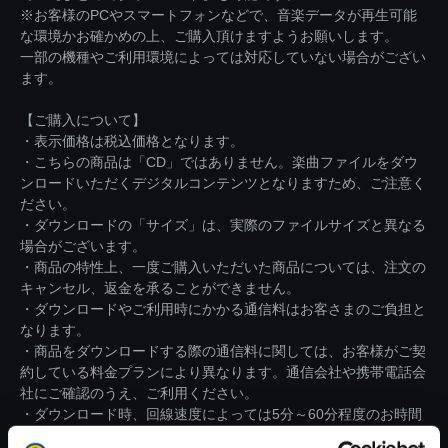
※お客様のPCやスマートフォンなどで、音楽データが再生可能
な環境かお確かめの上、ご購入頂けますようお願いします。
一部の機種やご利用環境によっては対応していない場合がござい
ます。
【ご購入について】
・表示価格は税込価格となります。
・こちらの商品は「CD」ではありません。楽曲ファイルをダウ
ンロードいただくデジタルコンテンツとなりますため、ご注意く
ださい。
・ダウンロードの「サイズ」は、実際のファイルサイズと異なる
場合がございます。
・商品の特性上、一度ご購入いただいた商品については、注文の
キャンセル、返金を承ることができません。
・ダウンロードやご利用時にかかる通信料はお客さまのご負担と
なります。
・商品をダウンロードする際の通信料に関しては、お客様がご契
約している料金プランにより異なります。通信会社や携帯電話会
社にご確認のうえ、ご利用ください。
・ダウンロード時、回線速度によっては5分～60分程度のお時間
がかかる場合がございます。