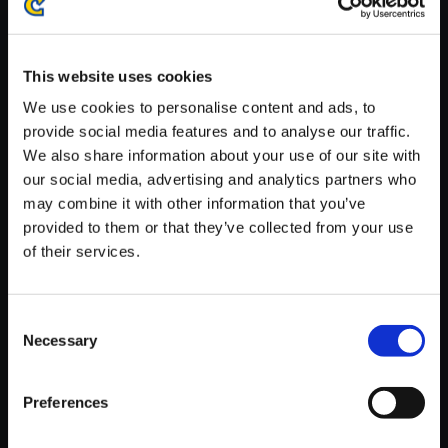
※ご購入いただいたファイルのダウンロードの際には、通信環境
が安定しているWifi環境でお試しください。
This website uses cookies
We use cookies to personalise content and ads, to
provide social media features and to analyse our traffic.
We also share information about your use of our site with
【単曲】Street Fighter 6 Origin
our social media, advertising and analytics partners who
al Soundtrack Cammy Style -
may combine it with other information that you’ve
Mastery
provided to them or that they’ve collected from your use
of their services.
150円
(税込)
7ポイント付与
Consent
Necessary
Selection
Preferences