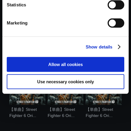
Statistics
おすすめ商品
Marketing
Show details
【単曲】Street
【単曲】Street
【単曲】Street
Fighter 6 Ori...
Fighter 6 Ori...
Fighter 6 Ori...
Allow all cookies
Use necessary cookies only
【単曲】Street
【単曲】Street
【単曲】Street
Fighter 6 Ori...
Fighter 6 Ori...
Fighter 6 Ori...