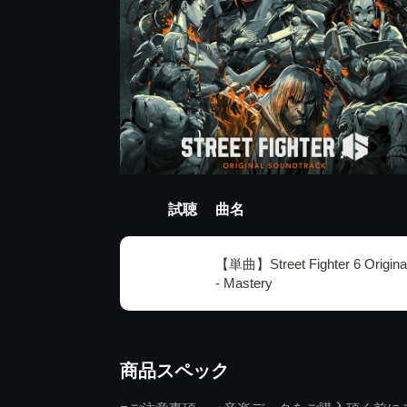
試聴
曲名
【単曲】Street Fighter 6 Original
- Mastery
商品スペック