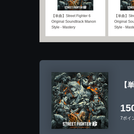
【単曲】Street Fighter 6
【単曲】Street
Original Soundtrack Manon
Original So
Style - Mastery
Style - Mast
【単曲
15
7ポイ