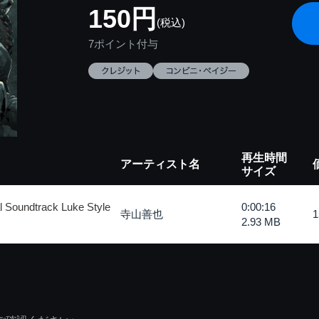
150円
(税込)
7ポイント付与
再生時間
アーティスト名
サイズ
 Soundtrack Luke Style
0:00:16
寺山善也
2.93 MB