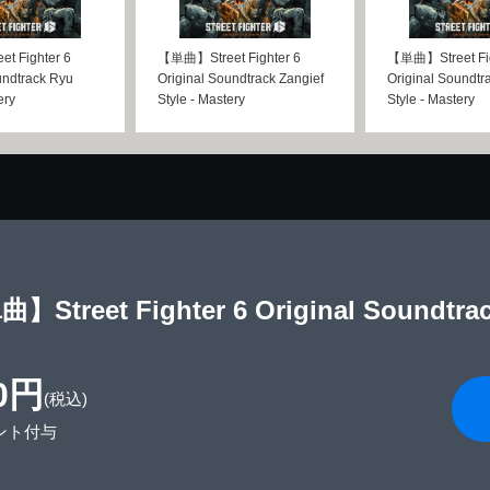
 Fighter 6
【単曲】Street Fighter 6
【単曲】Street Fig
undtrack Ryu
Original Soundtrack Zangief
Original Soundtr
ery
Style - Mastery
Style - Mastery
】Street Fighter 6 Original Soundtrack
0円
(税込)
ント付与