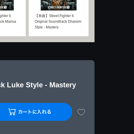
hter 6
【単曲】Street Fighter 6
ack Marisa
Original Soundtrack Dhalsim
Style - Mastery
 Luke Style - Mastery