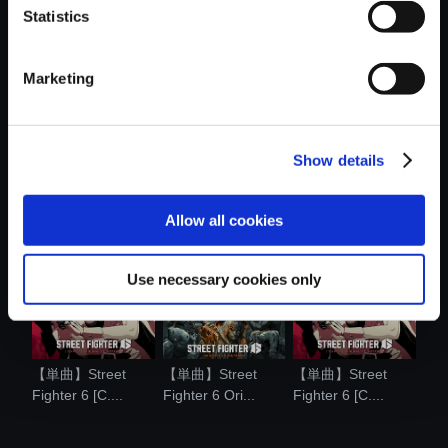
Statistics
おすすめ商品
Marketing
Show details
【単曲】Street
【単曲】Street
【単曲】Street
Fighter 6 Ori...
Fighter 6 Ori...
Fighter 6 Ori...
Allow all cookies
Use necessary cookies only
【単曲】Street
【単曲】Street
【単曲】Street
Fighter 6 [C....
Fighter 6 Ori...
Fighter 6 [C....