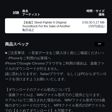
曲名
時間・サイズ
試聴
アーティスト
価格
【単曲】Street Fighter 6 Original
0:00:30 5.27 MB
Soundtrack For the Sake of Another
150円(税込)
亀田滋之
商品スペック
■ご注意事項 ＜音楽データをご購入頂く前にご確認ください＞
・iPhoneをご利用のお客様へ
iPhoneでGoogle Chromeブラウザをご利用の場合は、楽曲ファ
イルのダウンロードが行えません。
誠に恐れ入りますが、Safariブラウザ、もしくはPCからダウンロ
ードを頂けますようお願いいたします。
【ダウンロードのファイル形式について】
・楽曲ファイルは、WAVファイル形式でのご提供となります。
※アルバムでご購入された場合のみ、WAVファイル形式での1曲
毎のダウンロードだけでなく、MP3ファイル形式のZIPファイル
での【まとめてダウンロード】も可能です。