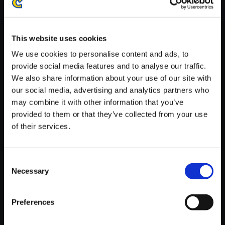
※ご購入いただいたファイルのダウンロードの際には、通信環境
が安定しているWifi環境でお試しください。
This website uses cookies
We use cookies to personalise content and ads, to
provide social media features and to analyse our traffic.
We also share information about your use of our site with
【単曲】Street Fighter 6 Origin
our social media, advertising and analytics partners who
al Soundtrack For the Sake of
may combine it with other information that you’ve
Another
provided to them or that they’ve collected from your use
of their services.
150円
(税込)
7ポイント付与
Consent
Necessary
Selection
Preferences