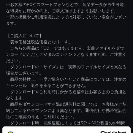
※お客様のPCやスマートフォンなどで、音楽データが再生可能
な環境かお確かめの上、ご購入頂けますようお願いします。
一部の機種やご利用環境によっては対応していない場合がござい
ます。
【ご購入について】
・表示価格は税込価格となります。
・こちらの商品は「CD」ではありません。楽曲ファイルをダウ
ンロードいただくデジタルコンテンツとなりますため、ご注意く
ださい。
・ダウンロードの「サイズ」は、実際のファイルサイズと異なる
場合がございます。
・商品の特性上、一度ご購入いただいた商品については、注文の
キャンセル、返金を承ることができません。
・ダウンロードやご利用時にかかる通信料はお客さまのご負担と
なります。
・商品をダウンロードする際の通信料に関しては、お客様がご契
約している料金プランにより異なります。通信会社や携帯電話会
社にご確認のうえ、ご利用ください。
・ダウンロード時、回線速度によっては5分～60分程度のお時間
がかかる場合がございます。