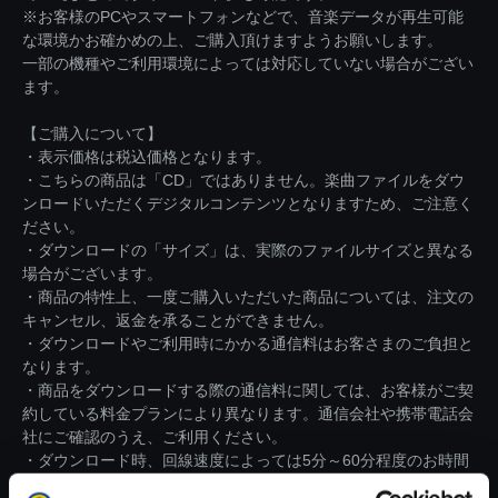
※お客様のPCやスマートフォンなどで、音楽データが再生可能
な環境かお確かめの上、ご購入頂けますようお願いします。
一部の機種やご利用環境によっては対応していない場合がござい
ます。
【ご購入について】
・表示価格は税込価格となります。
・こちらの商品は「CD」ではありません。楽曲ファイルをダウ
ンロードいただくデジタルコンテンツとなりますため、ご注意く
ださい。
・ダウンロードの「サイズ」は、実際のファイルサイズと異なる
場合がございます。
・商品の特性上、一度ご購入いただいた商品については、注文の
キャンセル、返金を承ることができません。
・ダウンロードやご利用時にかかる通信料はお客さまのご負担と
なります。
・商品をダウンロードする際の通信料に関しては、お客様がご契
約している料金プランにより異なります。通信会社や携帯電話会
社にご確認のうえ、ご利用ください。
・ダウンロード時、回線速度によっては5分～60分程度のお時間
がかかる場合がございます。