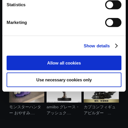
Statistics
おすすめ商品
Marketing
Show details
モンスターハンタ
【アルバム】Street
バイオハザード レ
ー ショルダ....
Fighter 6...
クイエム メ...
Allow all cookies
Use necessary cookies only
モンスターハンタ
amiibo グレース・
カプコンフィギュ
ー おやすみ....
アッシュク....
アビルダー ...