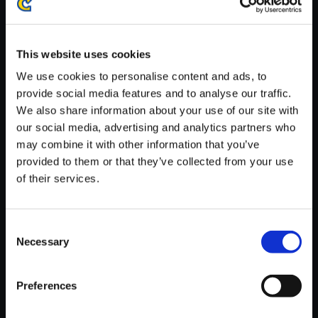
※ご購入いただいたファイルのダウンロードの際には、通信環境
が安定しているWifi環境でお試しください。
This website uses cookies
We use cookies to personalise content and ads, to
provide social media features and to analyse our traffic.
We also share information about your use of our site with
【単曲】Street Fighter 6 Origin
our social media, advertising and analytics partners who
al Soundtrack A Lion's Courag
may combine it with other information that you’ve
e
provided to them or that they’ve collected from your use
of their services.
150円
(税込)
7ポイント付与
Consent
Necessary
Selection
Preferences