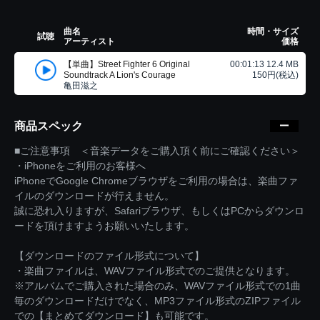
曲名
時間・サイズ
試聴
アーティスト
価格
【単曲】Street Fighter 6 Original
00:01:13 12.4 MB
Soundtrack A Lion's Courage
150円(税込)
亀田滋之
商品スペック
■ご注意事項 ＜音楽データをご購入頂く前にご確認ください＞
・iPhoneをご利用のお客様へ
iPhoneでGoogle Chromeブラウザをご利用の場合は、楽曲ファ
イルのダウンロードが行えません。
誠に恐れ入りますが、Safariブラウザ、もしくはPCからダウンロ
ードを頂けますようお願いいたします。
【ダウンロードのファイル形式について】
・楽曲ファイルは、WAVファイル形式でのご提供となります。
※アルバムでご購入された場合のみ、WAVファイル形式での1曲
毎のダウンロードだけでなく、MP3ファイル形式のZIPファイル
での【まとめてダウンロード】も可能です。