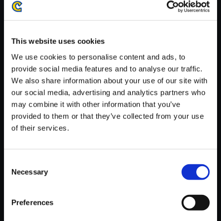
がかかる場合がございます。
※ご購入いただいたファイルのダウンロードの際には、通信環境
が安定しているWifi環境でお試しください。
This website uses cookies
We use cookies to personalise content and ads, to
provide social media features and to analyse our traffic.
We also share information about your use of our site with
our social media, advertising and analytics partners who
【単曲】Street Fighter 6 Origin
may combine it with other information that you’ve
al Soundtrack The Lowlands -
provided to them or that they’ve collected from your use
Old Nayshall
of their services.
150円
(税込)
7ポイント付与
Consent
Necessary
Selection
Preferences