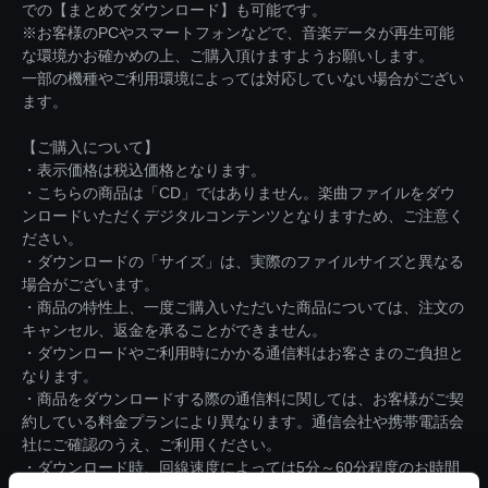
での【まとめてダウンロード】も可能です。
※お客様のPCやスマートフォンなどで、音楽データが再生可能
な環境かお確かめの上、ご購入頂けますようお願いします。
一部の機種やご利用環境によっては対応していない場合がござい
ます。
【ご購入について】
・表示価格は税込価格となります。
・こちらの商品は「CD」ではありません。楽曲ファイルをダウ
ンロードいただくデジタルコンテンツとなりますため、ご注意く
ださい。
・ダウンロードの「サイズ」は、実際のファイルサイズと異なる
場合がございます。
・商品の特性上、一度ご購入いただいた商品については、注文の
キャンセル、返金を承ることができません。
・ダウンロードやご利用時にかかる通信料はお客さまのご負担と
なります。
・商品をダウンロードする際の通信料に関しては、お客様がご契
約している料金プランにより異なります。通信会社や携帯電話会
社にご確認のうえ、ご利用ください。
・ダウンロード時、回線速度によっては5分～60分程度のお時間