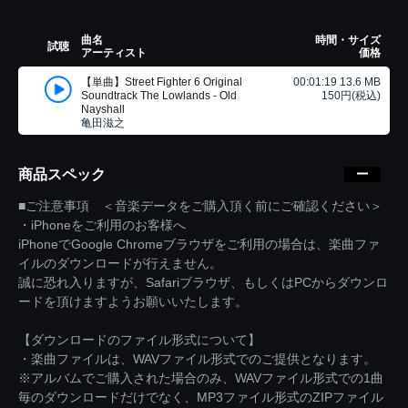
曲名
時間・サイズ
試聴
アーティスト
価格
【単曲】Street Fighter 6 Original
00:01:19 13.6 MB
Soundtrack The Lowlands - Old
150円(税込)
Nayshall
亀田滋之
商品スペック
■ご注意事項 ＜音楽データをご購入頂く前にご確認ください＞
・iPhoneをご利用のお客様へ
iPhoneでGoogle Chromeブラウザをご利用の場合は、楽曲ファ
イルのダウンロードが行えません。
誠に恐れ入りますが、Safariブラウザ、もしくはPCからダウンロ
ードを頂けますようお願いいたします。
【ダウンロードのファイル形式について】
・楽曲ファイルは、WAVファイル形式でのご提供となります。
※アルバムでご購入された場合のみ、WAVファイル形式での1曲
毎のダウンロードだけでなく、MP3ファイル形式のZIPファイル