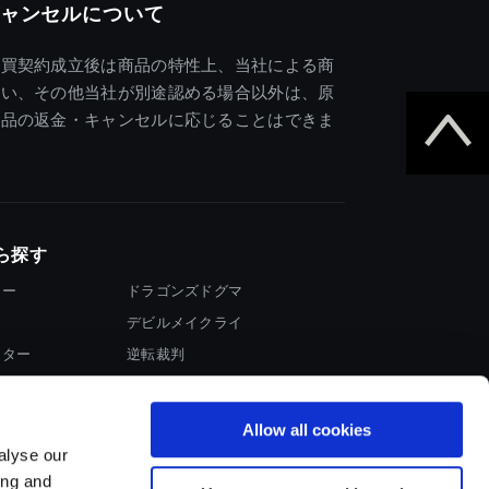
ャンセルについて
売買契約成立後は商品の特性上、当社による商
違い、その他当社が別途認める場合以外は、原
商品の返金・キャンセルに応じることはできま
ら探す
ター
ドラゴンズドグマ
デビルメイクライ
イター
逆転裁判
大神
Allow all cookies
alyse our
ing and