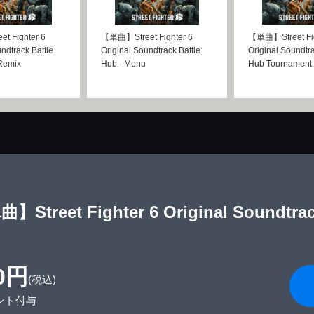
 Fighter 6
【単曲】Street Fighter 6
【単曲】Street Fig
ndtrack Battle
Original Soundtrack Battle
Original Soundtra
 Remix
Hub - Menu
Hub Tournament 
】Street Fighter 6 Original Soundtrac
0円
(税込)
ント付与