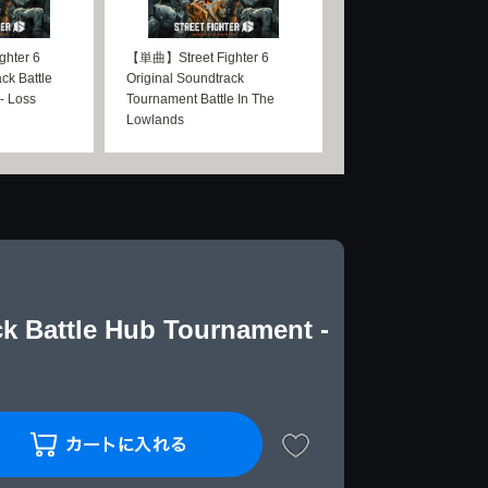
hter 6
【単曲】Street Fighter 6
ck Battle
Original Soundtrack
- Loss
Tournament Battle In The
Lowlands
k Battle Hub Tournament -