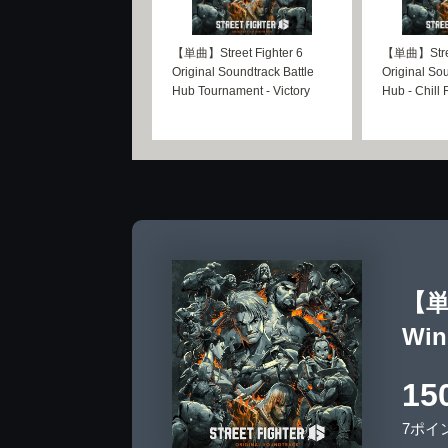
【単曲】Street Fighter 6
【単曲】Street
Original Soundtrack Battle
Original Sou
Hub Tournament - Victory
Hub - Chill
【単曲
Win
15
7ポイ