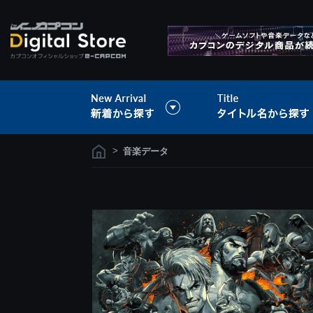
>
音楽データ