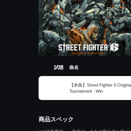
試聴
曲名
【単曲】Street Fighter 6 Original
Tournament - Win
商品スペック