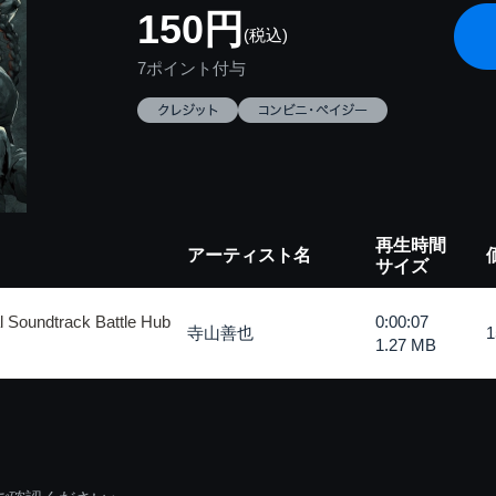
150円
(税込)
7ポイント付与
再生時間
アーティスト名
サイズ
 Soundtrack Battle Hub
0:00:07
寺山善也
1.27 MB