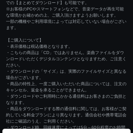
での【まとめてダウンロード】も可能です。
※お客様のPCやスマートフォンなどで、音楽データが再生可能
な環境かお確かめの上、ご購入頂けますようお願いします。
一部の機種やご利用環境によっては対応していない場合がござい
ます。
【ご購入について】
・表示価格は税込価格となります。
・こちらの商品は「CD」ではありません。楽曲ファイルをダウ
ンロードいただくデジタルコンテンツとなりますため、ご注意く
ださい。
・ダウンロードの「サイズ」は、実際のファイルサイズと異なる
場合がございます。
・商品の特性上、一度ご購入いただいた商品については、注文の
キャンセル、返金を承ることができません。
・ダウンロードやご利用時にかかる通信料はお客さまのご負担と
なります。
・商品をダウンロードする際の通信料に関しては、お客様がご契
約している料金プランにより異なります。通信会社や携帯電話会
社にご確認のうえ、ご利用ください。
・ダウンロード時、回線速度によっては5分～60分程度のお時間