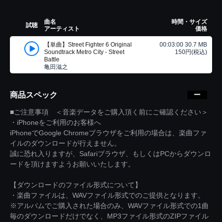
曲名
時間・サイズ
試聴
アーティスト
価格
【単曲】Street Fighter 6 Original
00:03:00 30.7 MB
Soundtrack Metro City - Street
150円(税込)
Battle
亀田滋之
商品スペック
■ご注意事項 ＜音楽データをご購入頂く前にご確認ください＞
・iPhoneをご利用のお客様へ
iPhoneでGoogle Chromeブラウザをご利用の場合は、楽曲ファ
イルのダウンロードが行えません。
誠に恐れ入りますが、Safariブラウザ、もしくはPCからダウンロ
ードを頂けますようお願いいたします。
【ダウンロードのファイル形式について】
・楽曲ファイルは、WAVファイル形式でのご提供となります。
※アルバムでご購入された場合のみ、WAVファイル形式での1曲
毎のダウンロードだけでなく、MP3ファイル形式のZIPファイル