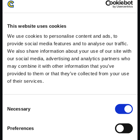
がかかる場合がございます。
※ご購入いただいたファイルのダウンロードの際には、通信環境
が安定しているWifi環境でお試しください。
This website uses cookies
We use cookies to personalise content and ads, to
provide social media features and to analyse our traffic.
We also share information about your use of our site with
our social media, advertising and analytics partners who
【単曲】Street Fighter 6 Origin
may combine it with other information that you’ve
al Soundtrack Metro City - Stre
provided to them or that they’ve collected from your use
et Battle
of their services.
150円
(税込)
7ポイント付与
Consent
Necessary
Selection
Preferences