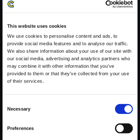
がかかる場合がございます。
※ご購入いただいたファイルのダウンロードの際には、通信環境
が安定しているWifi環境でお試しください。
This website uses cookies
We use cookies to personalise content and ads, to
provide social media features and to analyse our traffic.
We also share information about your use of our site with
our social media, advertising and analytics partners who
【単曲】Street Fighter 6 Origin
may combine it with other information that you’ve
al Soundtrack Seeking Strengt
provided to them or that they’ve collected from your use
h - Bosch's Theme
of their services.
150円
(税込)
7ポイント付与
Consent
Necessary
Selection
Preferences