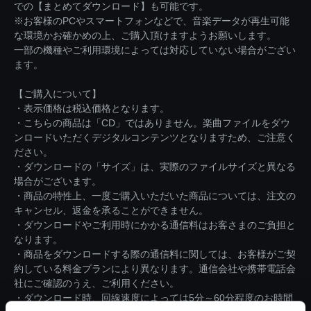
での【まとめてダウンロード】も可能です。
※お客様のPCやスマートフォンなどで、音楽データが再生可能
な環境かお確かめの上、ご購入頂けますようお願いします。
一部の機種やご利用環境によっては対応していない場合がござい
ます。
【ご購入について】
・表示価格は税込価格となります。
・こちらの商品は「CD」ではありません。楽曲ファイルをダウ
ンロードいただくデジタルコンテンツとなりますため、ご注意く
ださい。
・ダウンロードの「サイズ」は、実際のファイルサイズと異なる
場合がございます。
・商品の特性上、一度ご購入いただいた商品については、注文の
キャンセル、返金を承ることができません。
・ダウンロードやご利用時にかかる通信料はお客さまのご負担と
なります。
・商品をダウンロードする際の通信料に関しては、お客様がご契
約している料金プランにより異なります。通信会社や携帯電話会
社にご確認のうえ、ご利用ください。
・ダウンロード時、回線速度によっては5分～60分程度のお時間