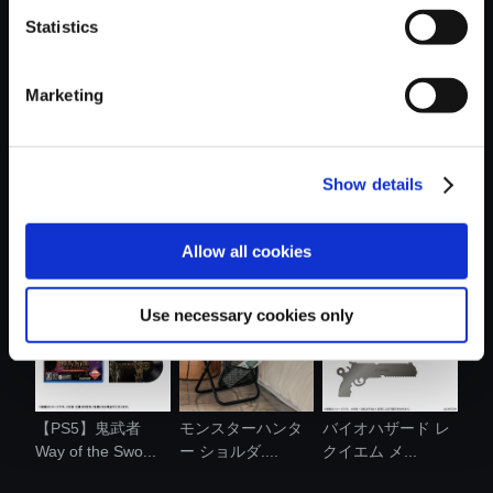
Statistics
おすすめ商品
Marketing
Show details
【PS5】グラン
amiibo レオン・
amiibo グレース・
ド・セフト・オ....
S・ケネディ ....
アッシュク....
Allow all cookies
Use necessary cookies only
【PS5】鬼武者
モンスターハンタ
バイオハザード レ
Way of the Swo...
ー ショルダ....
クイエム メ...