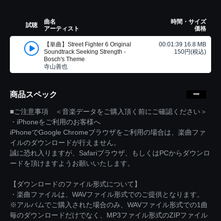
曲名
時間・サイズ
試聴
アーティスト
価格
【単曲】Street Fighter 6 Original
00:01:39 16.8 MB
Soundtrack Seeking Strength -
150円(税込)
Bosch's Theme
寺山善也
商品スペック
■ご注意事項 ＜音楽データをご購入頂く前にご確認ください＞
・iPhoneをご利用のお客様へ
iPhoneでGoogle Chromeブラウザをご利用の場合は、楽曲ファ
イルのダウンロードが行えません。
誠に恐れ入りますが、Safariブラウザ、もしくはPCからダウンロ
ードを頂けますようお願いいたします。
【ダウンロードのファイル形式について】
・楽曲ファイルは、WAVファイル形式でのご提供となります。
※アルバムでご購入された場合のみ、WAVファイル形式での1曲
毎のダウンロードだけでなく、MP3ファイル形式のZIPファイル