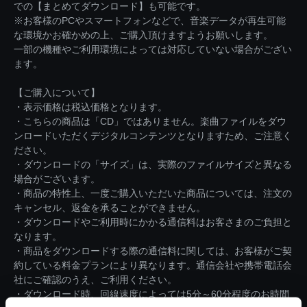
での【まとめてダウンロード】も可能です。
※お客様のPCやスマートフォンなどで、音楽データが再生可能
な環境かお確かめの上、ご購入頂けますようお願いします。
一部の機種やご利用環境によっては対応していない場合がござい
ます。
【ご購入について】
・表示価格は税込価格となります。
・こちらの商品は「CD」ではありません。楽曲ファイルをダウ
ンロードいただくデジタルコンテンツとなりますため、ご注意く
ださい。
・ダウンロードの「サイズ」は、実際のファイルサイズと異なる
場合がございます。
・商品の特性上、一度ご購入いただいた商品については、注文の
キャンセル、返金を承ることができません。
・ダウンロードやご利用時にかかる通信料はお客さまのご負担と
なります。
・商品をダウンロードする際の通信料に関しては、お客様がご契
約している料金プランにより異なります。通信会社や携帯電話会
社にご確認のうえ、ご利用ください。
・ダウンロード時、回線速度によっては5分～60分程度のお時間