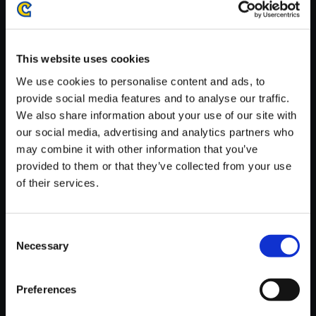
がかかる場合がございます。
※ご購入いただいたファイルのダウンロードの際には、通信環境
が安定しているWifi環境でお試しください。
This website uses cookies
We use cookies to personalise content and ads, to
provide social media features and to analyse our traffic.
We also share information about your use of our site with
our social media, advertising and analytics partners who
【単曲】Street Fighter 6 Origin
may combine it with other information that you’ve
al Soundtrack Fighting Groun
provided to them or that they’ve collected from your use
d - Menu
of their services.
150円
(税込)
7ポイント付与
Consent
Necessary
Selection
Preferences