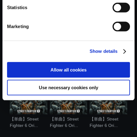
Statistics
おすすめ商品
Marketing
Show details
カプコンフィギュ
【単曲】Street
【単曲】Street
アビルダー ....
Fighter 6 Ori...
Fighter 6 Ori...
Allow all cookies
Use necessary cookies only
【単曲】Street
【単曲】Street
【単曲】Street
Fighter 6 Ori...
Fighter 6 Ori...
Fighter 6 Ori...