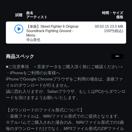
曲名
時間・サイズ
試聴
アーティスト
価格
【単曲】Street Fighter 6 Original
00:02:15 23.0 MB
Soundtrack Fighting Ground -
150円(税込)
Menu
寺山善也
商品スペック
■ご注意事項 ＜音楽データをご購入頂く前にご確認ください＞
・iPhoneをご利用のお客様へ
iPhoneでGoogle Chromeブラウザをご利用の場合は、楽曲ファ
イルのダウンロードが行えません。
誠に恐れ入りますが、Safariブラウザ、もしくはPCからダウンロ
ードを頂けますようお願いいたします。
【ダウンロードのファイル形式について】
・楽曲ファイルは、WAVファイル形式でのご提供となります。
※アルバムでご購入された場合のみ、WAVファイル形式での1曲
毎のダウンロードだけでなく、MP3ファイル形式のZIPファイル