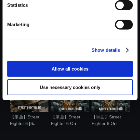
Statistics
おすすめ商品
Marketing
Show details
【単曲】Street
【単曲】Street
【単曲】Street
Fighter 6 Ori...
Fighter 6 Ori...
Fighter 6 Ori...
Allow all cookies
Use necessary cookies only
【単曲】Street
【単曲】Street
【単曲】Street
Fighter 6 [Sa...
Fighter 6 Ori...
Fighter 6 Ori...