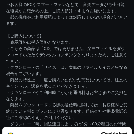
※お客様のPCやスマートフォンなどで、音楽データが再生可能
な環境かお確かめの上、ご購入頂けますようお願いします。
一部の機種やご利用環境によっては対応していない場合がござい
ます。
【ご購入について】
・表示価格は税込価格となります。
・こちらの商品は「CD」ではありません。楽曲ファイルをダウ
ンロードいただくデジタルコンテンツとなりますため、ご注意く
ださい。
・ダウンロードの「サイズ」は、実際のファイルサイズと異なる
場合がございます。
・商品の特性上、一度ご購入いただいた商品については、注文の
キャンセル、返金を承ることができません。
・ダウンロードやご利用時にかかる通信料はお客さまのご負担と
なります。
・商品をダウンロードする際の通信料に関しては、お客様がご契
約している料金プランにより異なります。通信会社や携帯電話会
社にご確認のうえ、ご利用ください。
・ダウンロード時、回線速度によっては5分～60分程度のお時間
がかかる場合がございます。