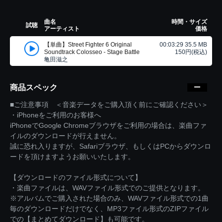
曲名
時間・サイズ
試聴
アーティスト
価格
【単曲】Street Fighter 6 Original
00:03:29 35.5 MB
Soundtrack Colosseo - Stage Battle
150円(税込)
亀田滋之
商品スペック
■ご注意事項 ＜音楽データをご購入頂く前にご確認ください＞
・iPhoneをご利用のお客様へ
iPhoneでGoogle Chromeブラウザをご利用の場合は、楽曲ファ
イルのダウンロードが行えません。
誠に恐れ入りますが、Safariブラウザ、もしくはPCからダウンロ
ードを頂けますようお願いいたします。
【ダウンロードのファイル形式について】
・楽曲ファイルは、WAVファイル形式でのご提供となります。
※アルバムでご購入された場合のみ、WAVファイル形式での1曲
毎のダウンロードだけでなく、MP3ファイル形式のZIPファイル
での【まとめてダウンロード】も可能です。