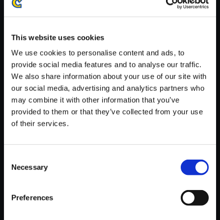
※ご購入いただいたファイルのダウンロードの際には、通信環境
が安定しているWifi環境でお試しください。
This website uses cookies
We use cookies to personalise content and ads, to
provide social media features and to analyse our traffic.
We also share information about your use of our site with
【単曲】Street Fighter 6 Origin
our social media, advertising and analytics partners who
al Soundtrack Colosseo - Stag
may combine it with other information that you’ve
e Battle
provided to them or that they’ve collected from your use
of their services.
150円
(税込)
7ポイント付与
Consent
Necessary
Selection
Preferences