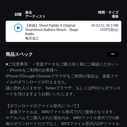
曲名
時間・サイズ
試聴
アーティスト
価格
【単曲】Street Fighter 6 Original
00:03:51 39.3 MB
Soundtrack Bathers Beach - Stage
150円(税込)
Battle
亀田滋之
商品スペック
■ご注意事項 ＜音楽データをご購入頂く前にご確認ください＞
・iPhoneをご利用のお客様へ
iPhoneでGoogle Chromeブラウザをご利用の場合は、楽曲ファ
イルのダウンロードが行えません。
誠に恐れ入りますが、Safariブラウザ、もしくはPCからダウンロ
ードを頂けますようお願いいたします。
【ダウンロードのファイル形式について】
・楽曲ファイルは、WAVファイル形式でのご提供となります。
※アルバムでご購入された場合のみ、WAVファイル形式での1曲
毎のダウンロードだけでなく、MP3ファイル形式のZIPファイル