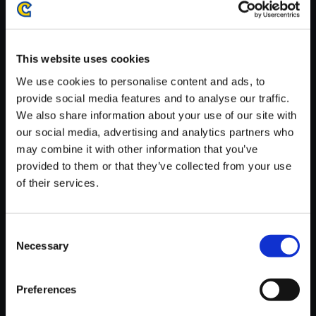
がかかる場合がございます。
※ご購入いただいたファイルのダウンロードの際には、通信環境
が安定しているWifi環境でお試しください。
This website uses cookies
We use cookies to personalise content and ads, to
provide social media features and to analyse our traffic.
We also share information about your use of our site with
our social media, advertising and analytics partners who
【単曲】Street Fighter 6 Origin
may combine it with other information that you’ve
al Soundtrack Bathers Beach -
provided to them or that they’ve collected from your use
Stage Battle
of their services.
150円
(税込)
7ポイント付与
Consent
Necessary
Selection
Preferences