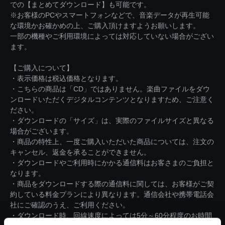
での【まとめてダウンロード】も可能です。
※お客様のPCやスマートフォンなどで、音楽データが再生可能
な環境かお確かめの上、ご購入頂けますようお願いします。
一部の機種やご利用環境によっては対応していない場合がござい
ます。
【ご購入について】
・表示価格は税込価格となります。
・こちらの商品は「CD」ではありません。楽曲ファイルをダウ
ンロードいただくデジタルコンテンツとなりますため、ご注意く
ださい。
・ダウンロードの「サイズ」は、実際のファイルサイズと異なる
場合がございます。
・商品の特性上、一度ご購入いただいた商品については、注文の
キャンセル、返金を承ることができません。
・ダウンロードやご利用時にかかる通信料はお客さまのご負担と
なります。
・商品をダウンロードする際の通信料に関しては、お客様がご契
約している料金プランにより異なります。通信会社や携帯電話会
社にご確認のうえ、ご利用ください。
・ダウンロード時、回線速度によっては5分～60分程度のお時間