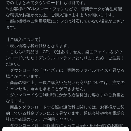
での【まとめてダウンロード】も可能です。
※お客様のPCやスマートフォンなどで、音楽データが再生可能
な環境かお確かめの上、ご購入頂けますようお願いします。
一部の機種やご利用環境によっては対応していない場合がござい
ます。
【ご購入について】
・表示価格は税込価格となります。
・こちらの商品は「CD」ではありません。楽曲ファイルをダウ
ンロードいただくデジタルコンテンツとなりますため、ご注意く
ださい。
・ダウンロードの「サイズ」は、実際のファイルサイズと異なる
場合がございます。
・商品の特性上、一度ご購入いただいた商品については、注文の
キャンセル、返金を承ることができません。
・ダウンロードやご利用時にかかる通信料はお客さまのご負担と
なります。
・商品をダウンロードする際の通信料に関しては、お客様がご契
約している料金プランにより異なります。通信会社や携帯電話会
社にご確認のうえ、ご利用ください。
・ダウンロード時、回線速度によっては5分～60分程度のお時間