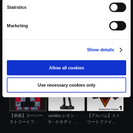
Statistics
おすすめ商品
Marketing
Show details
【アルバム】スー
【アルバム】Street
【PS5】鬼武者
パーストリー...
Fighter 6...
Way of the Swo...
Allow all cookies
Use necessary cookies only
【単曲】スーパー
amiibo レオン・
【アルバム】スト
ストリートフ...
S・ケネディ ....
リートファイ...