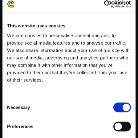
がかかる場合がございます。
※ご購入いただいたファイルのダウンロードの際には、通信環境
が安定しているWifi環境でお試しください。
This website uses cookies
We use cookies to personalise content and ads, to
provide social media features and to analyse our traffic.
We also share information about your use of our site with
our social media, advertising and analytics partners who
【単曲】Street Fighter 6 Origin
may combine it with other information that you’ve
al Soundtrack Sharpened Soni
provided to them or that they’ve collected from your use
c - Guile's Theme
of their services.
150円
(税込)
7ポイント付与
Consent
Necessary
Selection
Preferences