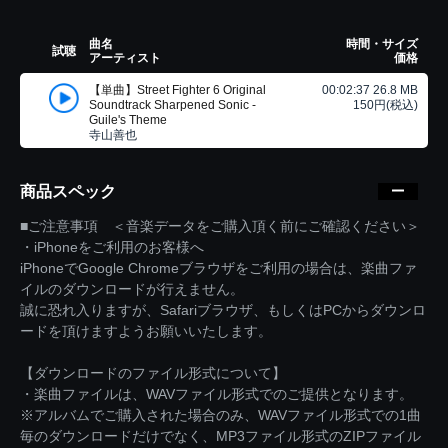
曲名
時間・サイズ
試聴
アーティスト
価格
【単曲】Street Fighter 6 Original
00:02:37 26.8 MB
Soundtrack Sharpened Sonic -
150円(税込)
Guile's Theme
寺山善也
商品スペック
■ご注意事項 ＜音楽データをご購入頂く前にご確認ください＞
・iPhoneをご利用のお客様へ
iPhoneでGoogle Chromeブラウザをご利用の場合は、楽曲ファ
イルのダウンロードが行えません。
誠に恐れ入りますが、Safariブラウザ、もしくはPCからダウンロ
ードを頂けますようお願いいたします。
【ダウンロードのファイル形式について】
・楽曲ファイルは、WAVファイル形式でのご提供となります。
※アルバムでご購入された場合のみ、WAVファイル形式での1曲
毎のダウンロードだけでなく、MP3ファイル形式のZIPファイル