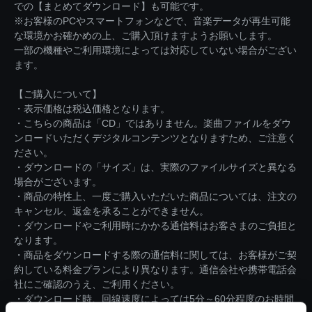
での【まとめてダウンロード】も可能です。
※お客様のPCやスマートフォンなどで、音楽データが再生可能
な環境かお確かめの上、ご購入頂けますようお願いします。
一部の機種やご利用環境によっては対応していない場合がござい
ます。
【ご購入について】
・表示価格は税込価格となります。
・こちらの商品は「CD」ではありません。楽曲ファイルをダウ
ンロードいただくデジタルコンテンツとなりますため、ご注意く
ださい。
・ダウンロードの「サイズ」は、実際のファイルサイズと異なる
場合がございます。
・商品の特性上、一度ご購入いただいた商品については、注文の
キャンセル、返金を承ることができません。
・ダウンロードやご利用時にかかる通信料はお客さまのご負担と
なります。
・商品をダウンロードする際の通信料に関しては、お客様がご契
約している料金プランにより異なります。通信会社や携帯電話会
社にご確認のうえ、ご利用ください。
・ダウンロード時、回線速度によっては5分～60分程度のお時間