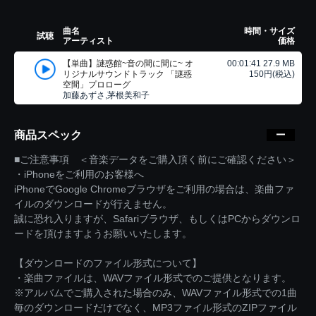
曲名
時間・サイズ
試聴
アーティスト
価格
【単曲】謎惑館~音の間に間に~ オ
00:01:41 27.9 MB
リジナルサウンドトラック 「謎惑
150円(税込)
空間」プロローグ
加藤あずさ,茅根美和子
商品スペック
■ご注意事項 ＜音楽データをご購入頂く前にご確認ください＞
・iPhoneをご利用のお客様へ
iPhoneでGoogle Chromeブラウザをご利用の場合は、楽曲ファ
イルのダウンロードが行えません。
誠に恐れ入りますが、Safariブラウザ、もしくはPCからダウンロ
ードを頂けますようお願いいたします。
【ダウンロードのファイル形式について】
・楽曲ファイルは、WAVファイル形式でのご提供となります。
※アルバムでご購入された場合のみ、WAVファイル形式での1曲
毎のダウンロードだけでなく、MP3ファイル形式のZIPファイル