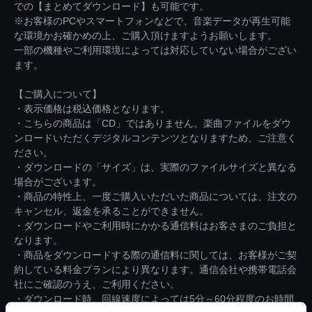
での【まとめてダウンロード】も可能です。
※お客様のPCやスマートフォンなどで、音楽データが再生可能
な環境かお確かめの上、ご購入頂けますようお願いします。
一部の機種やご利用環境によっては対応していない場合がござい
ます。
【ご購入について】
・表示価格は税込価格となります。
・こちらの商品は「CD」ではありません。楽曲ファイルをダウ
ンロードいただくデジタルコンテンツとなりますため、ご注意く
ださい。
・ダウンロードの「サイズ」は、実際のファイルサイズと異なる
場合がございます。
・商品の特性上、一度ご購入いただいた商品については、注文の
キャンセル、返金を承ることができません。
・ダウンロードやご利用時にかかる通信料はお客さまのご負担と
なります。
・商品をダウンロードする際の通信料に関しては、お客様がご契
約している料金プランにより異なります。通信会社や携帯電話会
社にご確認のうえ、ご利用ください。
・ダウンロード時、回線速度によっては5分～60分程度のお時間