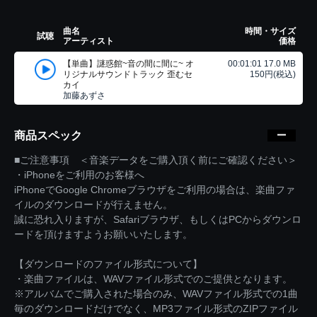
曲名
時間・サイズ
試聴
アーティスト
価格
【単曲】謎惑館~音の間に間に~ オ
00:01:01 17.0 MB
リジナルサウンドトラック 歪むセ
150円(税込)
カイ
加藤あずさ
商品スペック
■ご注意事項 ＜音楽データをご購入頂く前にご確認ください＞
・iPhoneをご利用のお客様へ
iPhoneでGoogle Chromeブラウザをご利用の場合は、楽曲ファ
イルのダウンロードが行えません。
誠に恐れ入りますが、Safariブラウザ、もしくはPCからダウンロ
ードを頂けますようお願いいたします。
【ダウンロードのファイル形式について】
・楽曲ファイルは、WAVファイル形式でのご提供となります。
※アルバムでご購入された場合のみ、WAVファイル形式での1曲
毎のダウンロードだけでなく、MP3ファイル形式のZIPファイル