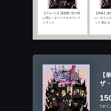
【アルバム】謎惑館~音の間
【単曲】謎
に間に~ オリジナルサウンド
に~ オリジ
トラック
ック 歪むセ
【単
ザ
15
7ポイ