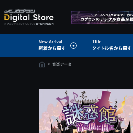
>
音楽データ