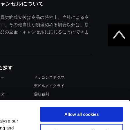
ャンセルについて
売買契約成立後は商品の特性上、当社による商
違い、その他当社が別途認める場合以外は、原
商品の返金・キャンセルに応じることはできま
ら探す
ター
ドラゴンズドグマ
デビルメイクライ
イター
逆転裁判
大神
Allow all cookies
alyse our
ing and