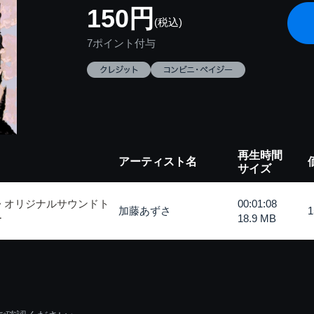
150円
(税込)
7ポイント付与
再生時間
アーティスト名
サイズ
~ オリジナルサウンドト
00:01:08
加藤あずさ
ー
18.9 MB