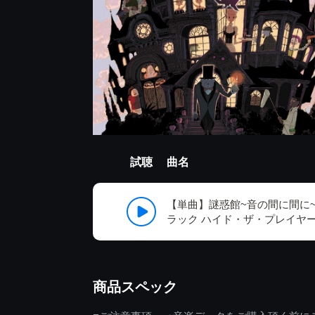
試聴
曲名
【単曲】謎惑館~音の間に間に
ラック ハイド・ザ・プレイヤ
商品スペック