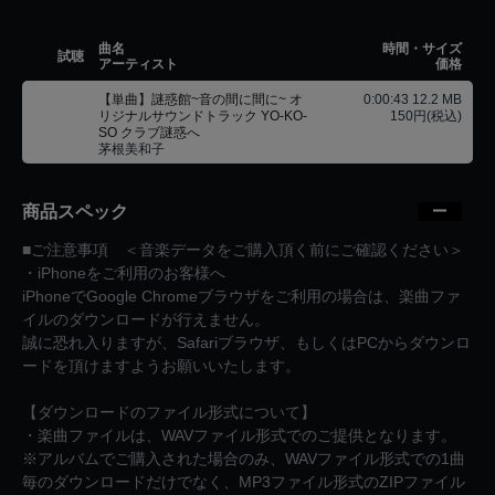
曲名
時間・サイズ
試聴
アーティスト
価格
【単曲】謎惑館~音の間に間に~ オ
0:00:43 12.2 MB
リジナルサウンドトラック YO-KO-
150円(税込)
SO クラブ謎惑へ
茅根美和子
商品スペック
■ご注意事項 ＜音楽データをご購入頂く前にご確認ください＞
・iPhoneをご利用のお客様へ
iPhoneでGoogle Chromeブラウザをご利用の場合は、楽曲ファ
イルのダウンロードが行えません。
誠に恐れ入りますが、Safariブラウザ、もしくはPCからダウンロ
ードを頂けますようお願いいたします。
【ダウンロードのファイル形式について】
・楽曲ファイルは、WAVファイル形式でのご提供となります。
※アルバムでご購入された場合のみ、WAVファイル形式での1曲
毎のダウンロードだけでなく、MP3ファイル形式のZIPファイル