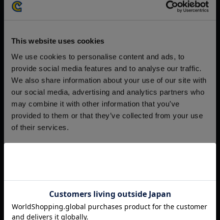
がかかる場合がございます。
※ご購入いただいたファイルのダウンロードの際には、通信環境
が安定しているWifi環境でお試しください。
This website uses cookies
We use cookies to personalise content and ads, to
provide social media features and to analyse our traffic.
We also share information about your use of our site with
our social media, advertising and analytics partners who
【単曲】謎惑館~音の間に間に~
may combine it with other information that you’ve
オリジナルサウンドトラック Y
provided to them or that they’ve collected from your use
O-KO-SO クラブ謎惑へ
of their services.
150円
(税込)
7ポイント付与
Consent
Necessary
Selection
Preferences